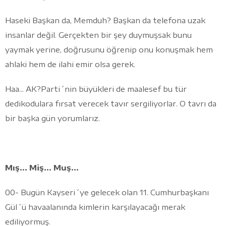
Haseki Başkan da, Memduh? Başkan da telefona uzak
insanlar değil. Gerçekten bir şey duymuşsak bunu
yaymak yerine, doğrusunu öğrenip onu konuşmak hem
ahlaki hem de ilahi emir olsa gerek.
Haa... AK?Parti´nin büyükleri de maalesef bu tür
dedikodulara fırsat verecek tavır sergiliyorlar. O tavrı da
bir başka gün yorumlarız.
Mış… Miş… Muş…
00- Bugün Kayseri´ye gelecek olan 11. Cumhurbaşkanı
Gül´ü havaalanında kimlerin karşılayacağı merak
ediliyormuş.