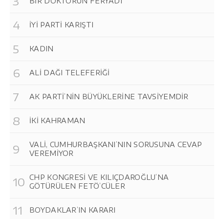
BİR DOKTORUN FERYADI
İYİ PARTİ KARIŞTI
KADIN
ALİ DAĞI TELEFERİĞİ
AK PARTİ’NİN BÜYÜKLERİNE TAVSİYEMDİR
İKİ KAHRAMAN
VALİ, CUMHURBAŞKANI’NIN SORUSUNA CEVAP
VEREMİYOR
CHP KONGRESİ VE KILIÇDAROĞLU’NA
GÖTÜRÜLEN FETÖ’CÜLER
BOYDAKLAR’IN KARARI