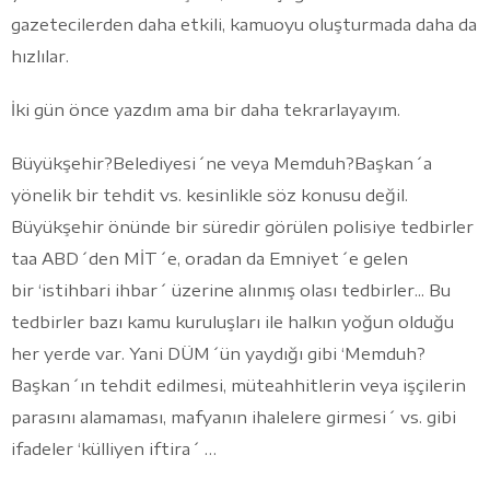
gazetecilerden daha etkili, kamuoyu oluşturmada daha da
hızlılar.
İki gün önce yazdım ama bir daha tekrarlayayım.
Büyükşehir?Belediyesi´ne veya Memduh?Başkan´a
yönelik bir tehdit vs. kesinlikle söz konusu değil.
Büyükşehir önünde bir süredir görülen polisiye tedbirler
taa ABD´den MİT´e, oradan da Emniyet´e gelen
bir ‘istihbari ihbar´ üzerine alınmış olası tedbirler... Bu
tedbirler bazı kamu kuruluşları ile halkın yoğun olduğu
her yerde var. Yani DÜM´ün yaydığı gibi ‘Memduh?
Başkan´ın tehdit edilmesi, müteahhitlerin veya işçilerin
parasını alamaması, mafyanın ihalelere girmesi´ vs. gibi
ifadeler ‘külliyen iftira´ …