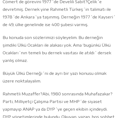
Cömert de görevini 1977´de Develili Sabit?Çelik´e
devretmiş. Dernek yine Rahmetli Türkeş´in talimatı ile
1978´de Ankara´ya taşınmış. Derneğin 1977´de Kayseri´
de 49, ülke genelinde ise 400 şubesi varmış.
Bu konuda son sözlerimizi söyleyelim. Bu derneğin
şimdiki Ülkü Ocakları ile alakası yok. Ama ‘bugünkü Ülkü
Ocakları´nın temeli bu dernek vasıtası ile atıldı´ dersek
yanlış olmaz.
Büyük Ülkü Derneği´ni de ayrı bir yazı konusu olmak
üzere noktalayalım.
Rahmetli Muzaffer?Abi, 1980 sonrasında Muhafazakar?
Parti, Milliyetçi Çalışma Partisi ve MHP´de siyaset
yapmayıp ANAP ya da DYP´ye geçen ekibin içindeydi.
DYP yönetimlerinde bulundu. Okuyan, yazan, hoş sohbet