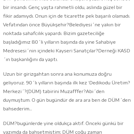
bir insandı. Genç yaşta rahmetli oldu, aslında güzel bir
fikir adamıydı. Onun için de ticarette pek başarılı olamadı.
Vefatından önce Büyükşehir?Belediyesi´ne yakın bir
noktada sahafcılık yapardı. Bizim gazeteciliğe
başladığımız 80´li yılların başında da yine Sahabiye
Medresesi´nin içindeki Kayseri Sanatçılar?Derneği KASD
´ın başkanlığını da yaptı.
Uzun bir girizgahtan sonra ana konumuza doğru
geliyoruz. 90´lı yılların başında ilk kez ‘Dedikodu Üretim?
Merkezi´?(DÜM) tabirini Muzafffer?Abi´den
duymuştum. O gün bugündür de ara ara ben de DÜM´den
bahsederim...
DÜM?bugünlerde yine oldukça aktif. Önceki günkü bir
yazımda da bahsetmiştim; DÜM çoğu zaman