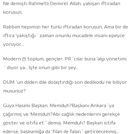
Ne demişti Rahmetli Demirel: Allah, yakışan iftiradan
korusun.
Rabbim hepimizi her türlü iftiradan korusun. Ama bir de
iftira ‘yakıştığı´ zaman onunlu mücadele insanı epeyce
yoruyor...
Modern (!) toplum, gençler, PR´cılar buna ‘algı yönetimi
´ diyor ya... İşte onun gibi bir şey...
DÜM´ün dilden dile dolaştırdığı son dedikodu ne biliyor
musunuz?
Güya Haseki Başkan, Memduh?Başkanı Ankara´ya
çağırmış ve ‘Memduh?Abi sağlık nedenlerini gerekçe
göster ve istifa et´ demiş. Memduh? Başkan istifa
ederse, başkanlığa da ‘filan ile falan´ getirilecekmiş...