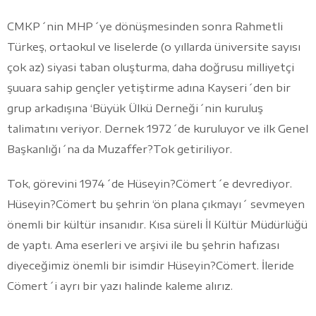
CMKP´nin MHP´ye dönüşmesinden sonra Rahmetli
Türkeş, ortaokul ve liselerde (o yıllarda üniversite sayısı
çok az) siyasi taban oluşturma, daha doğrusu milliyetçi
şuuara sahip gençler yetiştirme adına Kayseri´den bir
grup arkadışına ‘Büyük Ülkü Derneği´nin kuruluş
talimatını veriyor. Dernek 1972´de kuruluyor ve ilk Genel
Başkanlığı´na da Muzaffer?Tok getiriliyor.
Tok, görevini 1974´de Hüseyin?Cömert´e devrediyor.
Hüseyin?Cömert bu şehrin ‘ön plana çıkmayı´ sevmeyen
önemli bir kültür insanıdır. Kısa süreli İl Kültür Müdürlüğü
de yaptı. Ama eserleri ve arşivi ile bu şehrin hafızası
diyeceğimiz önemli bir isimdir Hüseyin?Cömert. İleride
Cömert´i ayrı bir yazı halinde kaleme alırız.