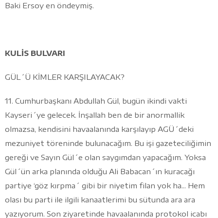
Baki Ersoy en öndeymiş.
KULİS BULVARI
GÜL´Ü KİMLER KARŞILAYACAK?
11. Cumhurbaşkanı Abdullah Gül, bugün ikindi vakti
Kayseri´ye gelecek. İnşallah ben de bir anormallik
olmazsa, kendisini havaalanında karşılayıp AGÜ´deki
mezuniyet töreninde bulunacağım. Bu işi gazeteciliğimin
gereği ve Sayın Gül´e olan saygımdan yapacağım. Yoksa
Gül´ün arka planında olduğu Ali Babacan´ın kuracağı
partiye ‘göz kırpma´ gibi bir niyetim filan yok ha... Hem
olası bu parti ile ilgili kanaatlerimi bu sütunda ara ara
yazıyorum. Son ziyaretinde havaalanında protokol icabı