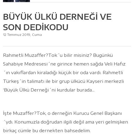
BÜYÜK ÜLKÜ DERNEĞİ VE
SON DEDİKODU
12 Temmuz 2019, Cuma
Rahmetli Muzaffer?Tok´u bilir misiniz? Bugünkü
Sahabiye Medresesi´ne girince hemen sağda Veli Hafız
´ın vakıflardan kiraladığı küçük bir oda vardı. Rahmetli
Türkeş´in talimatı ile bir grup ülkücü Kayseri merkezli
‘Büyük Ülkü Derneği´ni kurdular burada...
İşte Muzaffer?Tok, o derneğin Kurucu Genel Başkanı
´ydı. Konumuzla doğrudan ilgili değil ama yeri gelmişken
birkaç cümle bu dernekten bahsedelim.