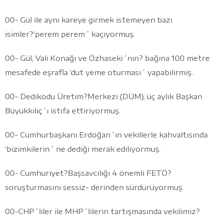
00- Gül ile aynı kareye girmek istemeyen bazı
isimler?‘perem perem´ kaçıyormuş.
00- Gül, Vali Konağı ve Özhaseki´nin? bağına 100 metre
mesafede eşrafla ‘dut yeme oturması´ yapabilirmiş.
00- Dedikodu Üretim?Merkezi (DÜM), üç aylık Başkan
Büyükkılıç´ı istifa ettiriyormuş.
00- Cumhurbaşkanı Erdoğan´ın vekillerle kahvaltısında
‘bizimkilerin´ ne dediği merak ediliyormuş.
00- Cumhuriyet?Başsavcılığı 4 önemli FETÖ?
soruşturmasını sessiz- derinden sürdürüyormuş.
00-CHP´liler ile MHP´lilerin tartışmasında vekilimiz?