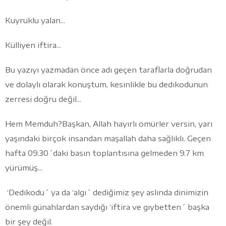
Kuyruklu yalan...
Külliyen iftira...
Bu yazıyı yazmadan önce adı geçen taraflarla doğrudan
ve dolaylı olarak konuştum, kesinlikle bu dedikodunun
zerresi doğru değil...
Hem Memduh?Başkan, Allah hayırlı ömürler versin, yarı
yaşındaki birçok insandan maşallah daha sağlıklı. Geçen
hafta 09.30´daki basın toplantısına gelmeden 9.7 km
yürümüş...
‘Dedikodu´ ya da ‘algı´ dediğimiz şey aslında dinimizin
önemli günahlardan saydığı ‘iftira ve gıybetten´ başka
bir şey değil.