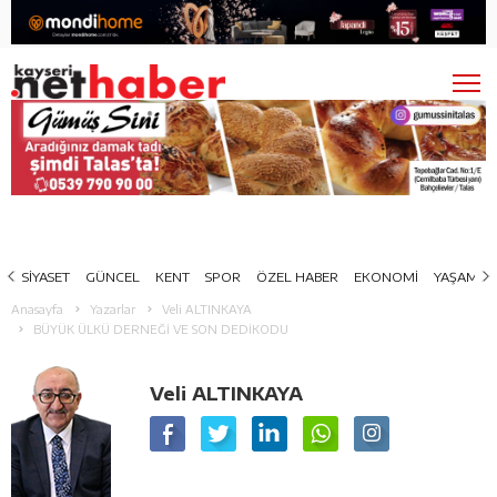
SİYASET
GÜNCEL
KENT
SPOR
ÖZEL HABER
EKONOMİ
YAŞAM
Anasayfa
Yazarlar
Veli ALTINKAYA
BÜYÜK ÜLKÜ DERNEĞİ VE SON DEDİKODU
Veli ALTINKAYA