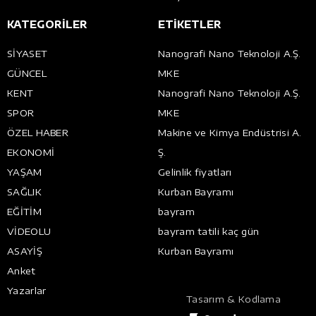
KATEGORİLER
ETİKETLER
SİYASET
Nanografi Nano Teknoloji A.Ş.
GÜNCEL
MKE
KENT
Nanografi Nano Teknoloji A.Ş.
SPOR
MKE
ÖZEL HABER
Makine ve Kimya Endüstrisi A.
EKONOMİ
Ş.
YAŞAM
Gelinlik fiyatları
SAĞLIK
Kurban Bayramı
EĞİTİM
bayram
VİDEOLU
bayram tatili kaç gün
ASAYİŞ
Kurban Bayramı
Anket
Yazarlar
Tasarım & Kodlama