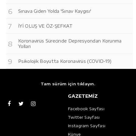
Sınava Giden Yolda 'Sınav Kaygısı'
İYİ OLUŞ VE ÖZ-ŞEFKAT
Koronavirüs Sürecinde Depresyondan Korunma
Yolları
Psikolojik Boyutta Koronavirüs (COVID-19)
Tam sürüm için tıklayın.
GAZETEMİZ
Facebook Sayfası
Twitter Sayfası
Instagram Sayfası
Künye