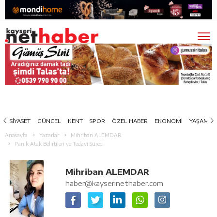
SİYASET
GÜNCEL
KENT
SPOR
ÖZEL HABER
EKONOMİ
YAŞAM
Anasayfa
Yazarlar
Mihriban ALEMDAR
Panik Atak Belirtileri ve Tedavi Süreci
Mihriban ALEMDAR
haber@kayserinethaber.com