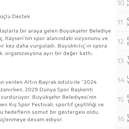
üçlü Destek
6
İ
daşlarla bir araya gelen Büyükşehir Belediye
 Kayseri’nin spor alanındaki vizyonunu ve
E
B
bir kez daha vurguladı. Büyükkılıç’ın spora
k, organizasyona ayrı bir değer kattı.
T
U
n verilen Altın Bayrak ödülü ile “2024
Y
azanırken, 2029 Dünya Spor Başkenti
B
a sürdürüyor. Büyükşehir Belediyesi’nin
T
 Kış Spor Festivali, sportif çeşitliliği ve
u hedeflerin somut bir göstergesi oldu.
güçlenmeye devam ediyor.