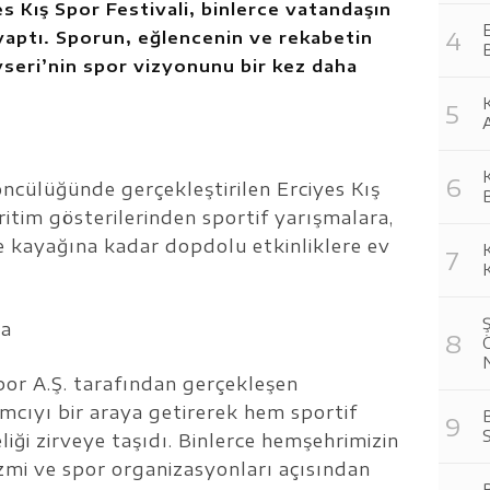
 Kış Spor Festivali, binlerce vatandaşın
E
l yaptı. Sporun, eğlencenin ve rekabetin
yseri’nin spor vizyonunu bir kez daha
K
öncülüğünde gerçekleştirilen Erciyes Kış
B
ritim gösterilerinden sportif yarışmalara,
 kayağına kadar dopdolu etkinliklere ev
da
por A.Ş. tarafından gerçekleşen
mcıyı bir araya getirerek hem sportif
B
S
liği zirveye taşıdı. Binlerce hemşehrimizin
rizmi ve spor organizasyonları açısından
B