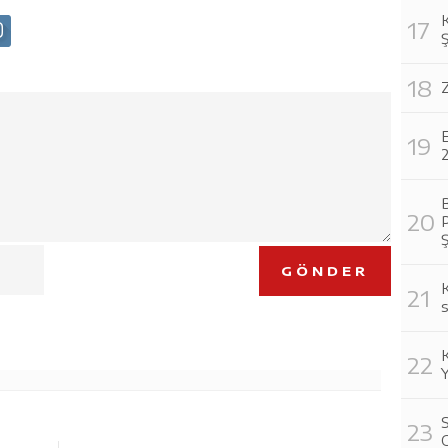
E
B
P
GÖNDER
K
s
S
O