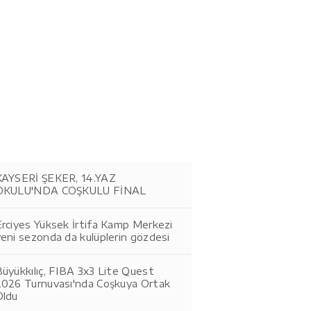
KAYSERİ ŞEKER, 14.YAZ
OKULU'NDA COŞKULU FİNAL
Erciyes Yüksek İrtifa Kamp Merkezi
eni sezonda da kulüplerin gözdesi
üyükkılıç, FIBA 3x3 Lite Quest
2026 Turnuvası'nda Coşkuya Ortak
Oldu