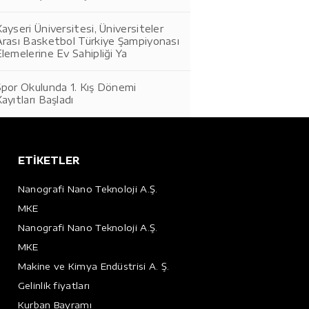
ayseri Üniversitesi, Üniversiteler
Arası Basketbol Türkiye Şampiyonası
lemelerine Ev Sahipliği Ya
Spor Okulunda 1. Kış Dönemi
ayıtları Başladı
ETİKETLER
Nanografi Nano Teknoloji A.Ş.
MKE
Nanografi Nano Teknoloji A.Ş.
MKE
Makine ve Kimya Endüstrisi A. Ş.
Gelinlik fiyatları
Kurban Bayramı