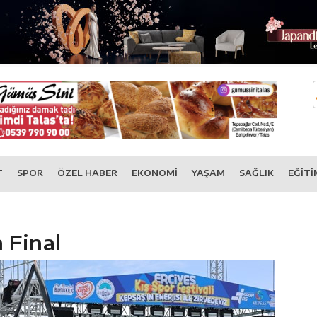
T
SPOR
ÖZEL HABER
EKONOMİ
YAŞAM
SAĞLIK
EĞİTİ
 Final