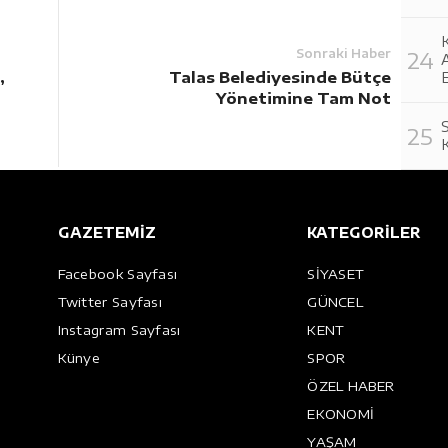
K
Sonraki Haber
,
Talas Belediyesinde Bütçe
E
Yönetimine Tam Not
K
GAZETEMİZ
KATEGORİLER
Facebook Sayfası
SİYASET
Twitter Sayfası
GÜNCEL
Instagram Sayfası
KENT
Künye
SPOR
ÖZEL HABER
EKONOMİ
YAŞAM