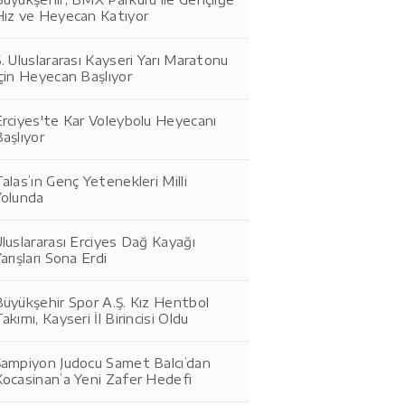
Hız ve Heyecan Katıyor
. Uluslararası Kayseri Yarı Maratonu
çin Heyecan Başlıyor
rciyes'te Kar Voleybolu Heyecanı
aşlıyor
alas’ın Genç Yetenekleri Milli
Yolunda
luslararası Erciyes Dağ Kayağı
arışları Sona Erdi
üyükşehir Spor A.Ş. Kız Hentbol
akımı, Kayseri İl Birincisi Oldu
Şampiyon Judocu Samet Balcı’dan
Kocasinan’a Yeni Zafer Hedefi