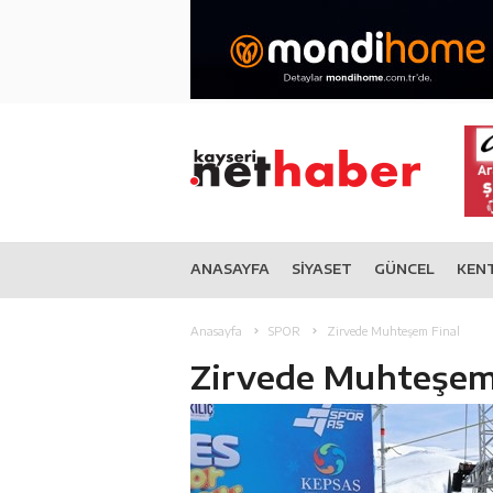
ANASAYFA
SİYASET
GÜNCEL
KEN
Anasayfa
SPOR
Zirvede Muhteşem Final
Zirvede Muhteşem