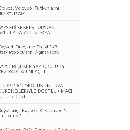
rciyes, Voleybol Tutkunlarını
Buluşturacak
KAYSERİ ŞEKERSPOR'DAN
AVRUPA'YA ALTIN İMZA
ayseri, Dünyanın En İyi 3X3
asketbolcularını Ağırlayacak
KAYSERİ ŞEKER YAZ OKULU 14.
KEZ KAPILARINI AÇTI
ŞEHİR PROTOKOLÜNÜN ERVA
ÖĞRENCİLERİYLE DOSTLUK MAÇI
NEFES KESTİ
üyükkılıç: "Kayseri, Kayserispor'u
ahiplendi"
üyükşehir, BMX Parkuru ile Gençliğe