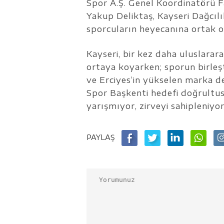
Spor A.Ş. Genel Koordinatörü 
Yakup Deliktaş, Kayseri Dağcılık
sporcuların heyecanına ortak o
Kayseri, bir kez daha uluslarara
ortaya koyarken; sporun birleşti
ve Erciyes’in yükselen marka d
Spor Başkenti hedefi doğrultus
yarışmıyor, zirveyi sahipleniyor
PAYLAŞ