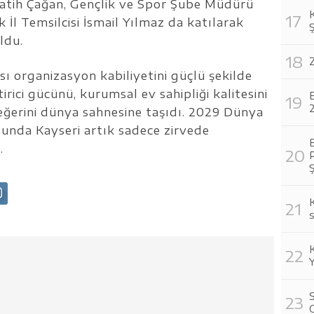
Fatih Çağan, Gençlik ve Spor Şube Müdürü
 İl Temsilcisi İsmail Yılmaz da katılarak
ldu.
sı organizasyon kabiliyetini güçlü şekilde
rici gücünü, kurumsal ev sahipliği kalitesini
E
eğerini dünya sahnesine taşıdı. 2029 Dünya
unda Kayseri artık sadece zirvede
B
.
P
K
s
S
O