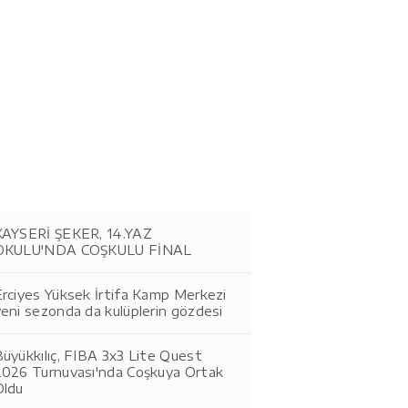
KAYSERİ ŞEKER, 14.YAZ
OKULU'NDA COŞKULU FİNAL
Erciyes Yüksek İrtifa Kamp Merkezi
eni sezonda da kulüplerin gözdesi
üyükkılıç, FIBA 3x3 Lite Quest
2026 Turnuvası'nda Coşkuya Ortak
Oldu