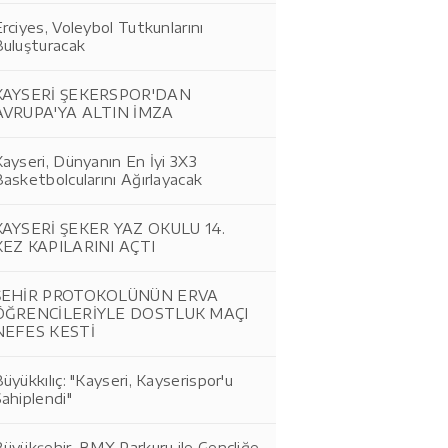
rciyes, Voleybol Tutkunlarını
Buluşturacak
KAYSERİ ŞEKERSPOR'DAN
AVRUPA'YA ALTIN İMZA
ayseri, Dünyanın En İyi 3X3
asketbolcularını Ağırlayacak
KAYSERİ ŞEKER YAZ OKULU 14.
KEZ KAPILARINI AÇTI
ŞEHİR PROTOKOLÜNÜN ERVA
ÖĞRENCİLERİYLE DOSTLUK MAÇI
NEFES KESTİ
üyükkılıç: "Kayseri, Kayserispor'u
ahiplendi"
üyükşehir, BMX Parkuru ile Gençliğe