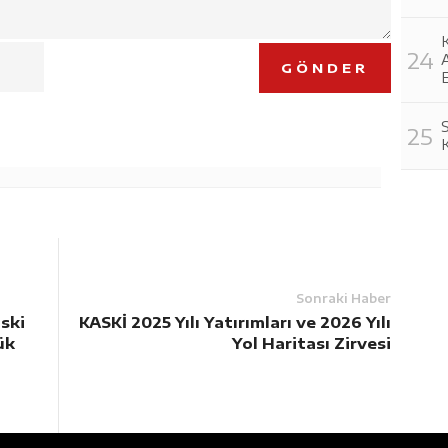
K
GÖNDER
E
K
Sonraki Haber
ski
KASKİ 2025 Yılı Yatırımları ve 2026 Yılı
ük
Yol Haritası Zirvesi