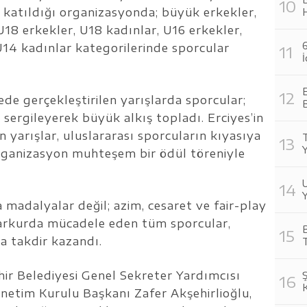
katıldığı organizasyonda; büyük erkekler,
18 erkekler, U18 kadınlar, U16 erkekler,
6
U14 kadınlar kategorilerinde sporcular
İ
E
de gerçekleştirilen yarışlarda sporcular;
B
ı sergileyerek büyük alkış topladı. Erciyes’in
 yarışlar, uluslararası sporcuların kıyasıya
T
rganizasyon muhteşem bir ödül töreniyle
U
Y
madalyalar değil; azim, cesaret ve fair-play
parkurda mücadele eden tüm sporcular,
B
a takdir kazandı.
T
ir Belediyesi Genel Sekreter Yardımcısı
önetim Kurulu Başkanı Zafer Akşehirlioğlu,