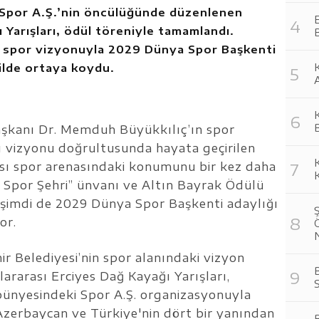
 Spor A.Ş.’nin öncülüğünde düzenlenen
E
 Yarışları, ödül töreniyle tamamlandı.
 spor vizyonuyla 2029 Dünya Spor Başkenti
kilde ortaya koydu.
K
B
aşkanı Dr. Memduh Büyükkılıç’ın spor
ı vizyonu doğrultusunda hayata geçirilen
ası spor arenasındaki konumunu bir kez daha
 Spor Şehri” ünvanı ve Altın Bayrak Ödülü
, şimdi de 2029 Dünya Spor Başkenti adaylığı
or.
r Belediyesi’nin spor alanındaki vizyon
B
lararası Erciyes Dağ Kayağı Yarışları,
S
bünyesindeki Spor A.Ş. organizasyonuyla
zerbaycan ve Türkiye'nin dört bir yanından
B