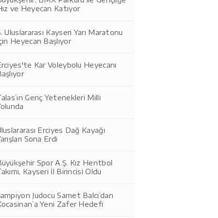
Hız ve Heyecan Katıyor
. Uluslararası Kayseri Yarı Maratonu
çin Heyecan Başlıyor
rciyes'te Kar Voleybolu Heyecanı
aşlıyor
alas’ın Genç Yetenekleri Milli
Yolunda
luslararası Erciyes Dağ Kayağı
arışları Sona Erdi
üyükşehir Spor A.Ş. Kız Hentbol
akımı, Kayseri İl Birincisi Oldu
Şampiyon Judocu Samet Balcı’dan
Kocasinan’a Yeni Zafer Hedefi