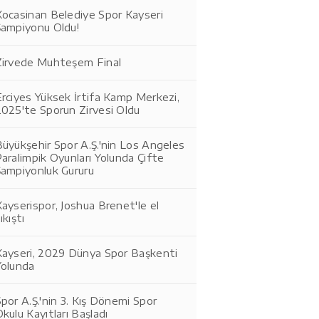
Kocasinan Belediye Spor Kayseri
Şampiyonu Oldu!
Zirvede Muhteşem Final
rciyes Yüksek İrtifa Kamp Merkezi,
2025'te Sporun Zirvesi Oldu
üyükşehir Spor A.Ş.'nin Los Angeles
aralimpik Oyunları Yolunda Çifte
Şampiyonluk Gururu
ayserispor, Joshua Brenet'le el
ıkıştı
Kayseri, 2029 Dünya Spor Başkenti
Yolunda
por A.Ş.'nin 3. Kış Dönemi Spor
kulu Kayıtları Başladı