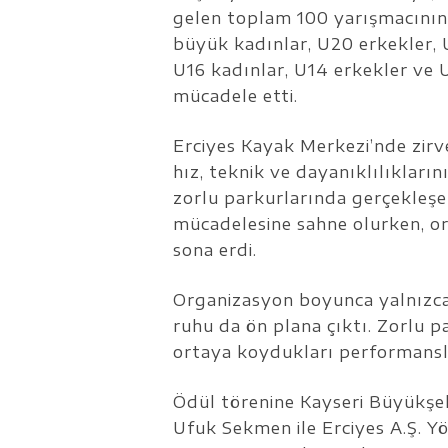
gelen toplam 100 yarışmacının 
büyük kadınlar, U20 erkekler, U
U16 kadınlar, U14 erkekler ve 
mücadele etti.
Erciyes Kayak Merkezi’nde zirve
hız, teknik ve dayanıklılıkların
zorlu parkurlarında gerçekleşen
mücadelesine sahne olurken, o
sona erdi.
Organizasyon boyunca yalnızca 
ruhu da ön plana çıktı. Zorlu 
ortaya koydukları performansl
Ödül törenine Kayseri Büyükşeh
Ufuk Sekmen ile Erciyes A.Ş. Y