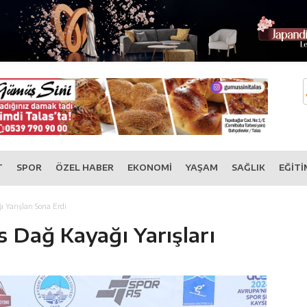
T
SPOR
ÖZEL HABER
EKONOMİ
YAŞAM
SAĞLIK
EĞİTİ
 Yarışları Sona Erdi
s Dağ Kayağı Yarışları