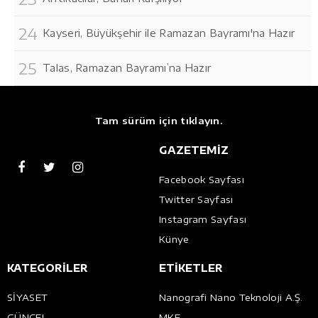
Kayseri, Büyükşehir ile Ramazan Bayramı'na Hazır
Talas, Ramazan Bayramı’na Hazır
Tam sürüm için tıklayın.
GAZETEMİZ
Facebook Sayfası
Twitter Sayfası
Instagram Sayfası
Künye
KATEGORİLER
ETİKETLER
SİYASET
Nanografi Nano Teknoloji A.Ş.
GÜNCEL
MKE