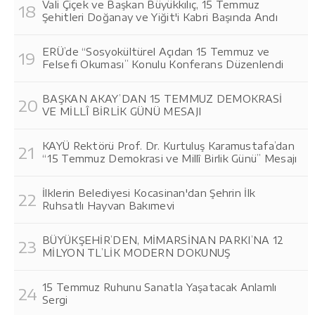
Vali Çiçek ve Başkan Büyükkılıç, 15 Temmuz
Şehitleri Doğanay ve Yiğit'i Kabri Başında Andı
ERÜ’de “Sosyokültürel Açıdan 15 Temmuz ve
Felsefi Okuması” Konulu Konferans Düzenlendi
BAŞKAN AKAY’DAN 15 TEMMUZ DEMOKRASİ
VE MİLLÎ BİRLİK GÜNÜ MESAJI
KAYÜ Rektörü Prof. Dr. Kurtuluş Karamustafa’dan
“15 Temmuz Demokrasi ve Millî Birlik Günü” Mesajı
İlklerin Belediyesi Kocasinan'dan Şehrin İlk
Ruhsatlı Hayvan Bakımevi
BÜYÜKŞEHİR’DEN, MİMARSİNAN PARKI’NA 12
MİLYON TL’LİK MODERN DOKUNUŞ
15 Temmuz Ruhunu Sanatla Yaşatacak Anlamlı
Sergi