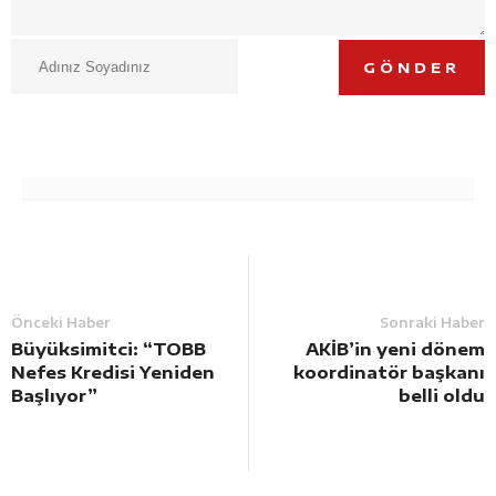
GÖNDER
Önceki Haber
Sonraki Haber
Büyüksimitci: “TOBB
AKİB’in yeni dönem
Nefes Kredisi Yeniden
koordinatör başkanı
Başlıyor”
belli oldu