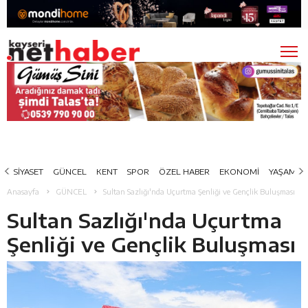
SİYASET
GÜNCEL
KENT
SPOR
ÖZEL HABER
EKONOMİ
YAŞAM
Anasayfa
GÜNCEL
Sultan Sazlığı'nda Uçurtma Şenliği ve Gençlik Buluşması
Sultan Sazlığı'nda Uçurtma
Şenliği ve Gençlik Buluşması