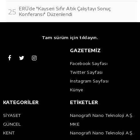
ERÜ’de "Kayseri Sıfır Atık Çalıştayı Sonuç
Konferansı" Düzenlendi
Tam sürüm için tıklayın.
GAZETEMİZ
Facebook Sayfası
Twitter Sayfası
Instagram Sayfası
Künye
KATEGORİLER
ETİKETLER
SİYASET
Nanografi Nano Teknoloji A.Ş.
GÜNCEL
MKE
KENT
Nanografi Nano Teknoloji A.Ş.