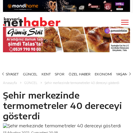
SİYASET
GÜNCEL
KENT
SPOR
ÖZEL HABER
EKONOMİ
YAŞAM
Anasayfa
GÜNCEL
Şehir merkezinde termometreler 40 dereceyi gösterdi
Şehir merkezinde
termometreler 40 dereceyi
gösterdi
13 Ağustos 2022, Cumartesi 20:18