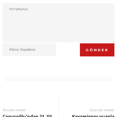
GÖNDER
Önceki Haber
Sonraki Haber
Çopuroğlu’ndan 21. Yıl
Kayserispor puanla