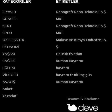
KATEGORİLER
ETİKETLER
SİYASET
Nanografi Nano Teknoloji A.Ş.
GÜNCEL
MKE
KENT
Nanografi Nano Teknoloji A.Ş.
SPOR
MKE
ÖZEL HABER
Makine ve Kimya Endüstrisi A.
EKONOMİ
Ş.
YAŞAM
Gelinlik fiyatları
SAĞLIK
Kurban Bayramı
EĞİTİM
bayram
VİDEOLU
bayram tatili kaç gün
ASAYİŞ
Kurban Bayramı
Anket
Yazarlar
Tasarım & Kodlama