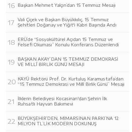
Başkan Mehmet Yalçın’dan 15 Temmuz Mesajı
Vali Çiçek ve Başkan Büyükkılıç, 15 Temmuz
Şehitleri Doğanay ve Yiğit'i Kabri Başında Andı
ERÜ’de “Sosyokültürel Açıdan 15 Temmuz ve
Felsefi Okuması” Konulu Konferans Düzenlendi
BAŞKAN AKAY’DAN 15 TEMMUZ DEMOKRASİ
VE MİLLÎ BİRLİK GÜNÜ MESAJI
KAYÜ Rektörü Prof. Dr. Kurtuluş Karamustafa’dan
“15 Temmuz Demokrasi ve Millî Birlik Günü” Mesajı
İlklerin Belediyesi Kocasinan'dan Şehrin İlk
Ruhsatlı Hayvan Bakımevi
BÜYÜKŞEHİR’DEN, MİMARSİNAN PARKI’NA 12
MİLYON TL’LİK MODERN DOKUNUŞ