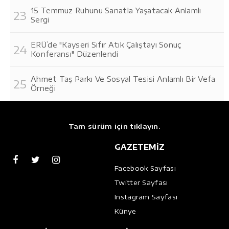
15 Temmuz Ruhunu Sanatla Yaşatacak Anlamlı
Sergi
ERÜ’de "Kayseri Sıfır Atık Çalıştayı Sonuç
Konferansı" Düzenlendi
Ahmet Taş Parkı Ve Sosyal Tesisi Anlamlı Bir Vefa
Örneği
Tam sürüm için tıklayın.
GAZETEMİZ
Facebook Sayfası
Twitter Sayfası
Instagram Sayfası
Künye