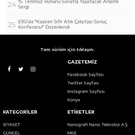
15 Temmuz Ruhunu Sanatla Yaşatacak Anlamlı
Sergi
ERÜ’de "Kayseri Sıfır Atık Çalıştayı Sonuç
Konferansı" Düzenlendi
Tam sürüm için tıklayın.
GAZETEMİZ
Facebook Sayfası
Twitter Sayfası
Instagram Sayfası
Künye
KATEGORİLER
ETİKETLER
SİYASET
Nanografi Nano Teknoloji A.Ş.
GÜNCEL
MKE