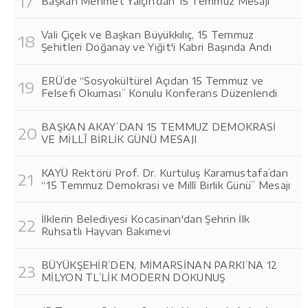
Başkan Mehmet Yalçın’dan 15 Temmuz Mesajı
Vali Çiçek ve Başkan Büyükkılıç, 15 Temmuz
Şehitleri Doğanay ve Yiğit'i Kabri Başında Andı
ERÜ’de “Sosyokültürel Açıdan 15 Temmuz ve
Felsefi Okuması” Konulu Konferans Düzenlendi
BAŞKAN AKAY’DAN 15 TEMMUZ DEMOKRASİ
VE MİLLÎ BİRLİK GÜNÜ MESAJI
KAYÜ Rektörü Prof. Dr. Kurtuluş Karamustafa’dan
“15 Temmuz Demokrasi ve Millî Birlik Günü” Mesajı
İlklerin Belediyesi Kocasinan'dan Şehrin İlk
Ruhsatlı Hayvan Bakımevi
BÜYÜKŞEHİR’DEN, MİMARSİNAN PARKI’NA 12
MİLYON TL’LİK MODERN DOKUNUŞ