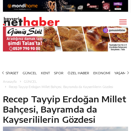
SİYASET
GÜNCEL
KENT
SPOR
ÖZEL HABER
EKONOMİ
YAŞAM
Anasayfa
GÜNCEL
Recep Tayyip Erdoğan Millet Bahçesi, Bayramda da Kayserililerin Gözdesi
Recep Tayyip Erdoğan Millet
Bahçesi, Bayramda da
Kayserililerin Gözdesi