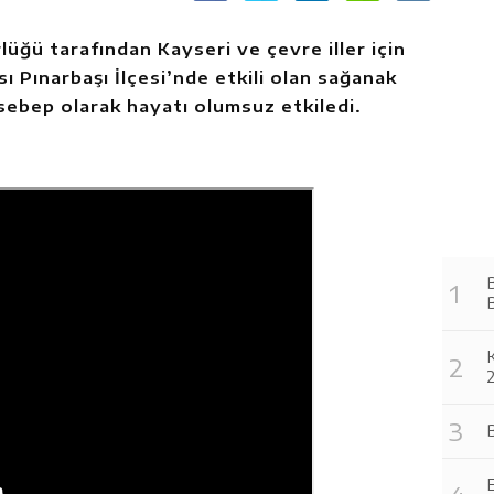
üğü tarafından Kayseri ve çevre iller için
sı Pınarbaşı İlçesi’nde etkili olan sağanak
 sebep olarak hayatı olumsuz etkiledi.
B
2
B
E