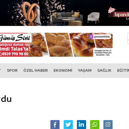
T
SPOR
ÖZEL HABER
EKONOMİ
YAŞAM
SAĞLIK
EĞİTİ
rdu