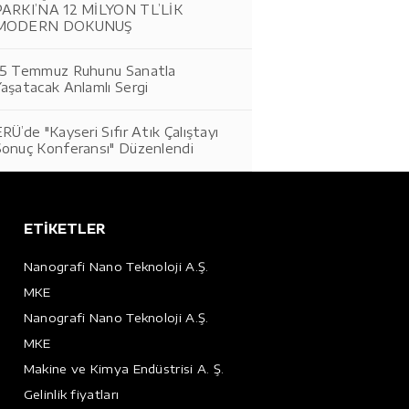
PARKI’NA 12 MİLYON TL’LİK
MODERN DOKUNUŞ
15 Temmuz Ruhunu Sanatla
aşatacak Anlamlı Sergi
RÜ’de "Kayseri Sıfır Atık Çalıştayı
Sonuç Konferansı" Düzenlendi
ETİKETLER
Nanografi Nano Teknoloji A.Ş.
MKE
Nanografi Nano Teknoloji A.Ş.
MKE
Makine ve Kimya Endüstrisi A. Ş.
Gelinlik fiyatları