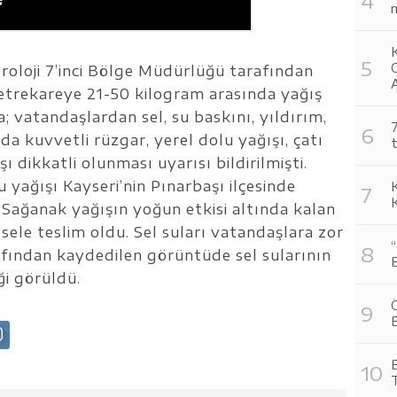
m
K
O
eoroloji 7’inci Bölge Müdürlüğü tarafından
A
Metrekareye 21-50 kilogram arasında yağış
; vatandaşlardan sel, su baskını, yıldırım,
7
a kuvvetli rüzgar, yerel dolu yağışı, çatı
t
 dikkatli olunması uyarısı bildirilmişti.
 yağışı Kayseri’nin Pınarbaşı ilçesinde
 Sağanak yağışın yoğun etkisi altında kalan
 sele teslim oldu. Sel suları vatandaşlara zor
rafından kaydedilen görüntüde sel sularının
ği görüldü.
Ö