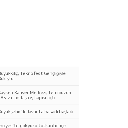
üyükkılıç, Teknofest Gençliğiyle
Buluştu
Kayseri Kariyer Merkezi, temmuzda
85 vatandaşa iş kapısı açtı
üyükşehir’de lavanta hasadı başladı
rciyes’te gökyüzü tutkunları için