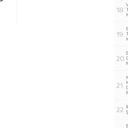
V
K
D
İ
Ş