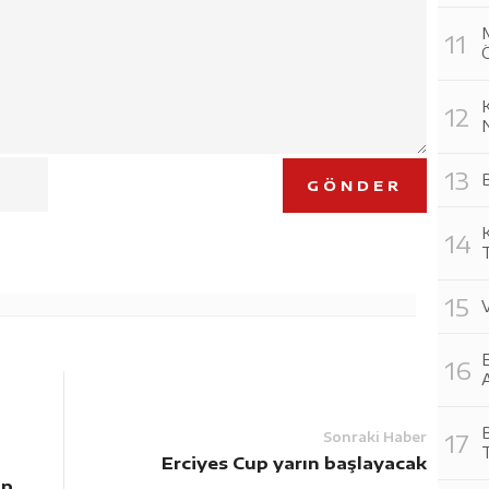
K
GÖNDER
E
A
Sonraki Haber
Erciyes Cup yarın başlayacak
ıp