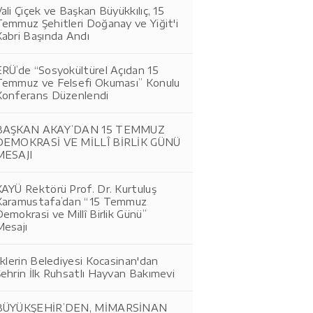
ali Çiçek ve Başkan Büyükkılıç, 15
Temmuz Şehitleri Doğanay ve Yiğit'i
Kabri Başında Andı
ERÜ’de “Sosyokültürel Açıdan 15
Temmuz ve Felsefi Okuması” Konulu
Konferans Düzenlendi
BAŞKAN AKAY’DAN 15 TEMMUZ
DEMOKRASİ VE MİLLÎ BİRLİK GÜNÜ
MESAJI
AYÜ Rektörü Prof. Dr. Kurtuluş
Karamustafa’dan “15 Temmuz
emokrasi ve Millî Birlik Günü”
Mesajı
lklerin Belediyesi Kocasinan'dan
ehrin İlk Ruhsatlı Hayvan Bakımevi
BÜYÜKŞEHİR’DEN, MİMARSİNAN