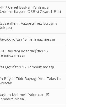
MHP Genel Başkan Yardımcısı
Özdemir Kayseri OSB’yi Ziyaret Etti
ayserililerin Vazgeçilmez Buluşma
Noktası
Büyükkılıç’tan 15 Temmuz mesajı
KGC Başkanı Kösedağ’dan 15
Temmuz mesajı
Vali Çiçek’ten 15 Temmuz mesajı
n Büyük Türk Bayrağı Yine Talas’ta
çılacak
Başkan Mehmet Yalçın’dan 15
Temmuz Mesajı