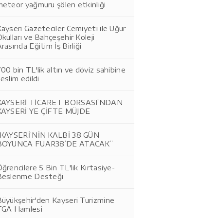
eteor yağmuru şölen etkinliği
ayseri Gazeteciler Cemiyeti ile Uğur
kulları ve Bahçeşehir Koleji
rasında Eğitim İş Birliği
00 bin TL'lik altın ve döviz sahibine
eslim edildi
KAYSERİ TİCARET BORSASI’NDAN
KAYSERİ’YE ÇİFTE MÜJDE
“KAYSERİ’NİN KALBİ 38 GÜN
BOYUNCA FUAR38’DE ATACAK”
ğrencilere 5 Bin TL'lik Kırtasiye-
Beslenme Desteği
Büyükşehir'den Kayseri Turizmine
TGA Hamlesi