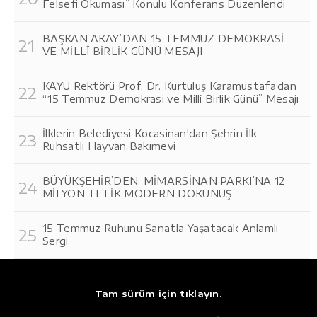
Felsefi Okuması” Konulu Konferans Düzenlendi
BAŞKAN AKAY’DAN 15 TEMMUZ DEMOKRASİ
VE MİLLÎ BİRLİK GÜNÜ MESAJI
KAYÜ Rektörü Prof. Dr. Kurtuluş Karamustafa’dan
“15 Temmuz Demokrasi ve Millî Birlik Günü” Mesajı
İlklerin Belediyesi Kocasinan'dan Şehrin İlk
Ruhsatlı Hayvan Bakımevi
BÜYÜKŞEHİR’DEN, MİMARSİNAN PARKI’NA 12
MİLYON TL’LİK MODERN DOKUNUŞ
15 Temmuz Ruhunu Sanatla Yaşatacak Anlamlı
Sergi
Tam sürüm için tıklayın.