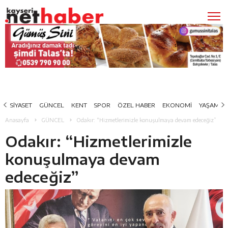
SİYASET
GÜNCEL
KENT
SPOR
ÖZEL HABER
EKONOMİ
YAŞAM
Anasayfa
GÜNCEL
Odakır: “Hizmetlerimizle konuşulmaya devam edeceğiz”
Odakır: “Hizmetlerimizle
konuşulmaya devam
edeceğiz”