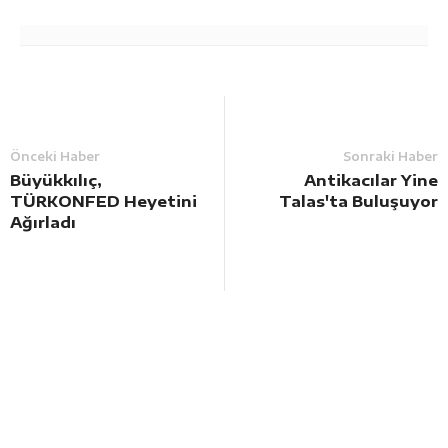
Önceki Haber
Sonraki Haber
Büyükkılıç,
Antikacılar Yine
TÜRKONFED Heyetini
Talas'ta Buluşuyor
Ağırladı