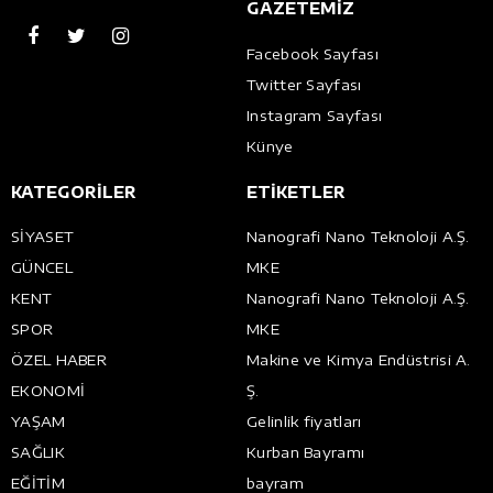
GAZETEMİZ
Facebook Sayfası
Twitter Sayfası
Instagram Sayfası
Künye
KATEGORİLER
ETİKETLER
SİYASET
Nanografi Nano Teknoloji A.Ş.
GÜNCEL
MKE
KENT
Nanografi Nano Teknoloji A.Ş.
SPOR
MKE
ÖZEL HABER
Makine ve Kimya Endüstrisi A.
EKONOMİ
Ş.
YAŞAM
Gelinlik fiyatları
SAĞLIK
Kurban Bayramı
EĞİTİM
bayram