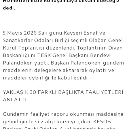
Hizmetlerimizle konuşulmaya devam edeceğiz”
dedi.
5 Mayıs 2026 Salı günü Kayseri Esnaf ve
Sanatkarlar Odaları Birliği seçimli Olağan Genel
Kurul Toplantısı düzenlendi. Toplantının Divan
Başkanlığı’nı TESK Genel Başkanı Bendevi
Palandöken yaptı. Başkan Palandöken, gündem
maddelerini delegelere aktararak oylattı ve
maddeler oybirliği ile kabul edildi.
YAKLAŞIK 30 FARKLI BAŞLIKTA FAALİYETLERİ
ANLATTI
Gündemin faaliyet raporu okunması maddesine
gelindiğinde söz alıp kürsüye çıkan KESOB
Başkanı Şeyhi Odakır, 4 yıl içerisinde hayata