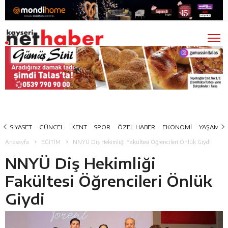
SİYASET
GÜNCEL
KENT
SPOR
ÖZEL HABER
EKONOMİ
YAŞAM
Anasayfa
EĞİTİM
NNYÜ Diş Hekimliği Fakültesi Öğrencileri Önlük Giydi
NNYÜ Diş Hekimliği
Fakültesi Öğrencileri Önlük
Giydi