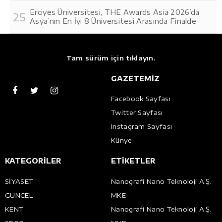
Erciyes Üniversitesi, THE Awards Asia 2026’da
Asya’nın En İyi 8 Üniversitesi Arasında Finalde
Tam sürüm için tıklayın.
GAZETEMİZ
Facebook Sayfası
Twitter Sayfası
Instagram Sayfası
Künye
KATEGORİLER
ETİKETLER
SİYASET
Nanografi Nano Teknoloji A.Ş.
GÜNCEL
MKE
KENT
Nanografi Nano Teknoloji A.Ş.