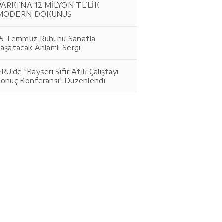
PARKI’NA 12 MİLYON TL’LİK
MODERN DOKUNUŞ
15 Temmuz Ruhunu Sanatla
aşatacak Anlamlı Sergi
RÜ’de "Kayseri Sıfır Atık Çalıştayı
Sonuç Konferansı" Düzenlendi