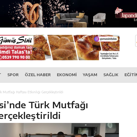
T
SPOR
ÖZEL HABER
EKONOMİ
YAŞAM
SAĞLIK
EĞİTİ
k Mutfağı Haftası Etkinliği Gerçekleştirildi
si’nde Türk Mutfağı
erçekleştirildi