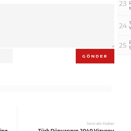
Y
E
GÖNDER
Sonraki Haber
ine
Türk Dünyasının 2040 Vizyonu