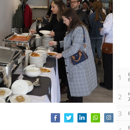
B
2
B
E