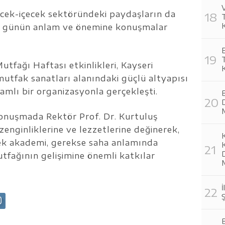
V
yecek-içecek sektöründeki paydaşların da
te, günün anlam ve önemine konuşmalar
utfağı Haftası etkinlikleri, Kayseri
mutfak sanatları alanındaki güçlü altyapısı
lamlı bir organizasyonla gerçekleşti.
konuşmada Rektör Prof. Dr. Kurtuluş
enginliklerine ve lezzetlerine değinerek,
K
rek akademi, gerekse saha anlamında
D
tfağının gelişimine önemli katkılar
İ
Ş