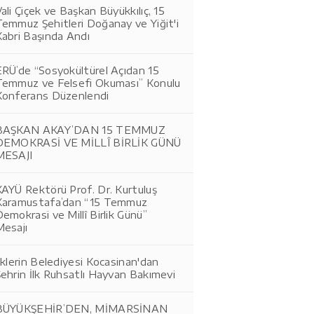
ali Çiçek ve Başkan Büyükkılıç, 15
Temmuz Şehitleri Doğanay ve Yiğit'i
Kabri Başında Andı
ERÜ’de “Sosyokültürel Açıdan 15
Temmuz ve Felsefi Okuması” Konulu
Konferans Düzenlendi
BAŞKAN AKAY’DAN 15 TEMMUZ
DEMOKRASİ VE MİLLÎ BİRLİK GÜNÜ
MESAJI
AYÜ Rektörü Prof. Dr. Kurtuluş
Karamustafa’dan “15 Temmuz
emokrasi ve Millî Birlik Günü”
Mesajı
lklerin Belediyesi Kocasinan'dan
ehrin İlk Ruhsatlı Hayvan Bakımevi
BÜYÜKŞEHİR’DEN, MİMARSİNAN