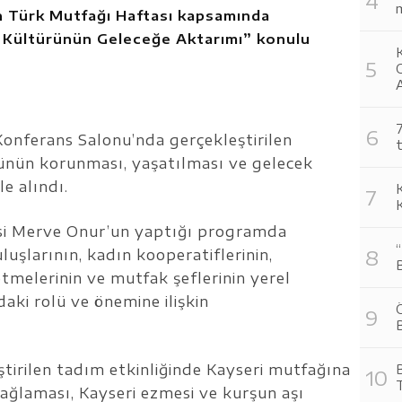
m
n Türk Mutfağı Haftası kapsamında
k Kültürünün Geleceğe Aktarımı” konulu
K
O
A
7
Konferans Salonu’nda gerçekleştirilen
t
rünün korunması, yaşatılması ve gelecek
le alındı.
si Merve Onur’un yaptığı programda
luşlarının, kadın kooperatiflerinin,
letmelerinin ve mutfak şeflerinin yerel
aki rolü ve önemine ilişkin
Ö
irilen tadım etkinliğinde Kayseri mutfağına
yağlaması, Kayseri ezmesi ve kurşun aşı