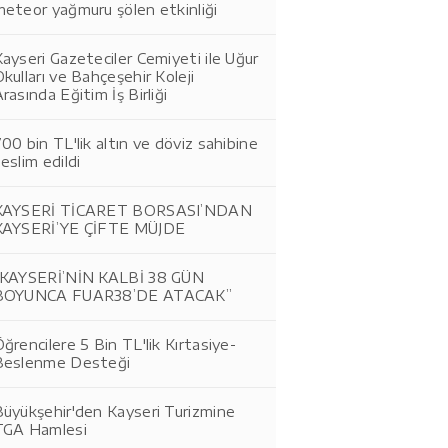
eteor yağmuru şölen etkinliği
ayseri Gazeteciler Cemiyeti ile Uğur
kulları ve Bahçeşehir Koleji
rasında Eğitim İş Birliği
00 bin TL'lik altın ve döviz sahibine
eslim edildi
KAYSERİ TİCARET BORSASI’NDAN
KAYSERİ’YE ÇİFTE MÜJDE
“KAYSERİ’NİN KALBİ 38 GÜN
BOYUNCA FUAR38’DE ATACAK”
ğrencilere 5 Bin TL'lik Kırtasiye-
Beslenme Desteği
Büyükşehir'den Kayseri Turizmine
TGA Hamlesi