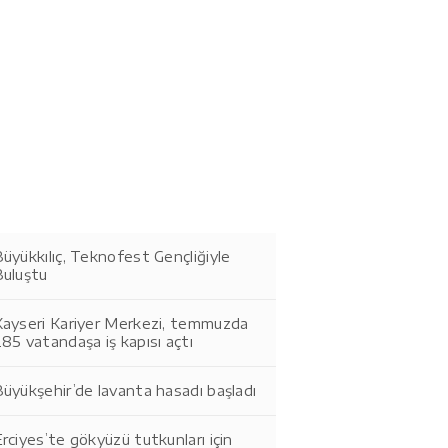
üyükkılıç, Teknofest Gençliğiyle
Buluştu
Kayseri Kariyer Merkezi, temmuzda
85 vatandaşa iş kapısı açtı
üyükşehir’de lavanta hasadı başladı
rciyes’te gökyüzü tutkunları için