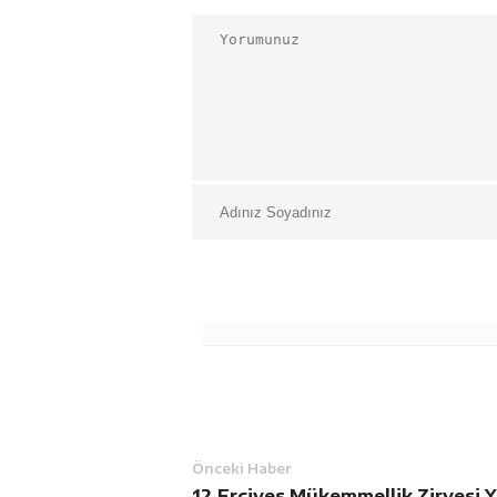
Önceki Haber
12.Erciyes Mükemmellik Zirvesi Y