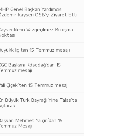
MHP Genel Başkan Yardımcısı
Özdemir Kayseri OSB’yi Ziyaret Etti
ayserililerin Vazgeçilmez Buluşma
Noktası
Büyükkılıç’tan 15 Temmuz mesajı
KGC Başkanı Kösedağ’dan 15
Temmuz mesajı
Vali Çiçek’ten 15 Temmuz mesajı
n Büyük Türk Bayrağı Yine Talas’ta
çılacak
Başkan Mehmet Yalçın’dan 15
Temmuz Mesajı