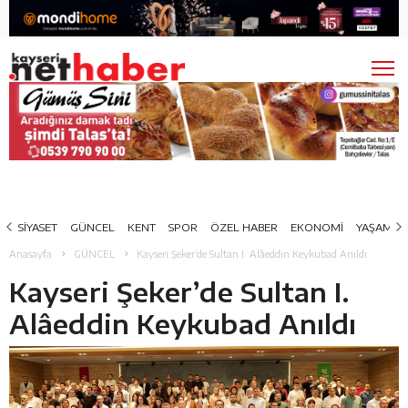
SİYASET
GÜNCEL
KENT
SPOR
ÖZEL HABER
EKONOMİ
YAŞAM
Anasayfa
GÜNCEL
Kayseri Şeker’de Sultan I. Alâeddin Keykubad Anıldı
Kayseri Şeker’de Sultan I.
Alâeddin Keykubad Anıldı