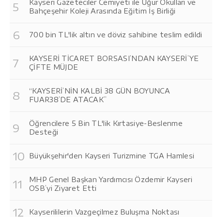
Kayseri Gazeteciler Cemiyeti ile Uğur Okulları ve
Bahçeşehir Koleji Arasında Eğitim İş Birliği
700 bin TL'lik altın ve döviz sahibine teslim edildi
KAYSERİ TİCARET BORSASI’NDAN KAYSERİ’YE
ÇİFTE MÜJDE
“KAYSERİ’NİN KALBİ 38 GÜN BOYUNCA
FUAR38’DE ATACAK”
Öğrencilere 5 Bin TL'lik Kırtasiye-Beslenme
Desteği
Büyükşehir'den Kayseri Turizmine TGA Hamlesi
MHP Genel Başkan Yardımcısı Özdemir Kayseri
OSB’yi Ziyaret Etti
Kayserililerin Vazgeçilmez Buluşma Noktası