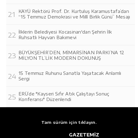
KAYÜ Rektörü Prof. Dr. Kurtuluş Karamustafa’dan
“15 Temmuz Demokrasi ve Millî Birlik Günü” Mesajı
İlklerin Belediyesi Kocasinan'dan Şehrin İlk
Ruhsatlı Hayvan Bakımevi
BÜYÜKŞEHİR’DEN, MİMARSİNAN PARKI’NA 12
MİLYON TL’LİK MODERN DOKUNUŞ
15 Temmuz Ruhunu Sanatla Yaşatacak Anlamlı
Sergi
ERÜ’de "Kayseri Sıfır Atık Çalıştayı Sonuç
Konferansı" Düzenlendi
Tam sürüm için tıklayın.
GAZETEMİZ