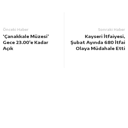
Önceki Haber
Sonraki Haber
‘Çanakkale Müzesi’
Kayseri İtfaiyesi,
Gece 23.00’e Kadar
Şubat Ayında 680 İtfai
Açık
Olaya Müdahale Etti