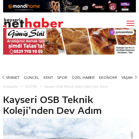
SİYASET
GÜNCEL
KENT
SPOR
ÖZEL HABER
EKONOMİ
YAŞAM
Anasayfa
EĞİTİM
Kayseri OSB Teknik Koleji’nden Dev Adım
Kayseri OSB Teknik
Koleji’nden Dev Adım