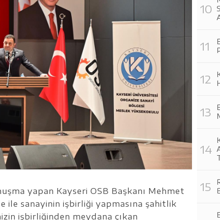
A
E
K
H
M
K
R
konuşma yapan Kayseri OSB Başkanı Mehmet
B
 ile sanayinin işbirliği yapmasına şahitlik
E
mizin işbirliğinden meydana çıkan