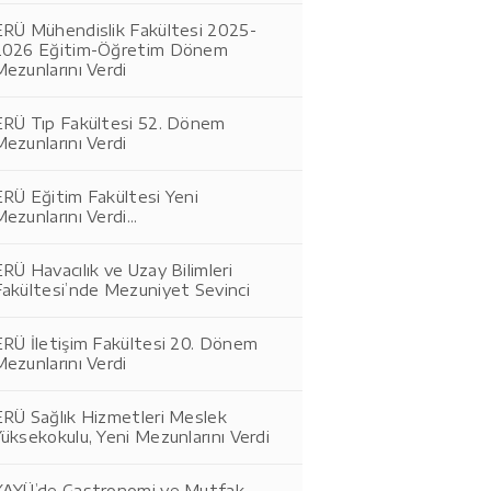
ERÜ Mühendislik Fakültesi 2025-
2026 Eğitim-Öğretim Dönem
ezunlarını Verdi
ERÜ Tıp Fakültesi 52. Dönem
ezunlarını Verdi
ERÜ Eğitim Fakültesi Yeni
ezunlarını Verdi...
RÜ Havacılık ve Uzay Bilimleri
Fakültesi’nde Mezuniyet Sevinci
ERÜ İletişim Fakültesi 20. Dönem
ezunlarını Verdi
ERÜ Sağlık Hizmetleri Meslek
üksekokulu, Yeni Mezunlarını Verdi
KAYÜ’de Gastronomi ve Mutfak