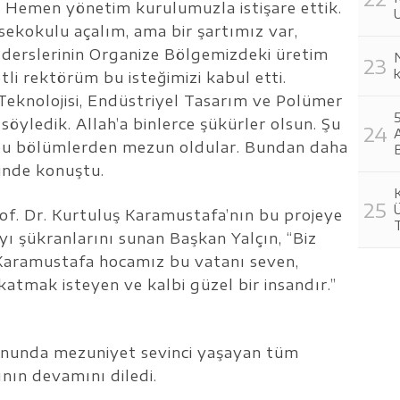
k. Hemen yönetim kurulumuzla istişare ettik.
U
ekokulu açalım, ama bir şartımız var,
derslerinin Organize Bölgemizdeki üretim
N
tli rektörüm bu isteğimizi kabul etti.
Teknolojisi, Endüstriyel Tasarım ve Polümer
söyledik. Allah’a binlerce şükürler olsun. Şu
A
bu bölümlerden mezun oldular. Bundan daha
B
linde konuştu.
Ü
rof. Dr. Kurtuluş Karamustafa’nın bu projeye
T
ı şükranlarını sunan Başkan Yalçın, “Biz
ş Karamustafa hocamız bu vatanı seven,
katmak isteyen ve kalbi güzel bir insandır.”
onunda mezuniyet sevinci yaşayan tüm
ının devamını diledi.