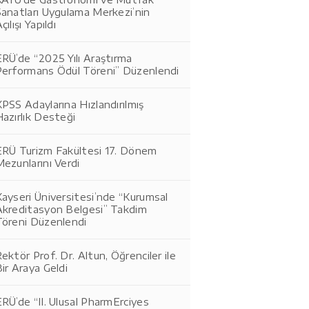
Sanatları Uygulama Merkezi’nin
çılışı Yapıldı
RÜ’de “2025 Yılı Araştırma
Performans Ödül Töreni” Düzenlendi
PSS Adaylarına Hızlandırılmış
azırlık Desteği
ERÜ Turizm Fakültesi 17. Dönem
ezunlarını Verdi
ayseri Üniversitesi’nde “Kurumsal
Akreditasyon Belgesi” Takdim
Töreni Düzenlendi
ektör Prof. Dr. Altun, Öğrenciler ile
ir Araya Geldi
RÜ’de “II. Ulusal PharmErciyes