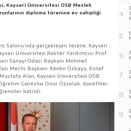
si, Kayseri Üniversitesi OSB Meslek
nlarının diploma törenine ev sahipliği
M
M
s Salonu’nda gerçekleşen törene; Kayseri
seri Üniversitesi Rektör Yardımcısı Prof.
M
yseri Sanayi Odası Başkanı Mehmet
dası Meclis Başkanı Abidin Özkaya, Esnaf
E
 Mustafa Alan, Kayseri Üniversitesi OSB
retim Görevlisi Onur Özsolak, davetliler,
ğrenciler katıldı.
M
Y