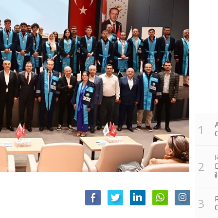
A
G
R
i
R