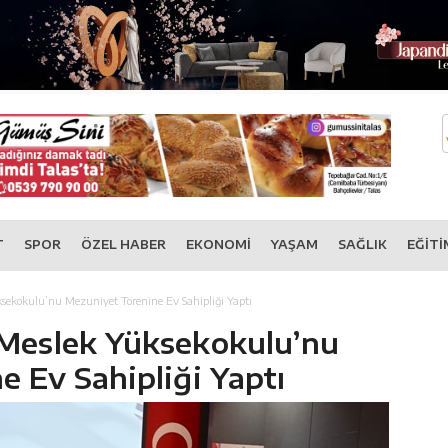
T
SPOR
ÖZEL HABER
EKONOMİ
YAŞAM
SAĞLIK
EĞİTİ
sekokulu’nu Mezuniyet Törenine Ev Sahipliği Yaptı
Meslek Yüksekokulu’nu
 Ev Sahipliği Yaptı