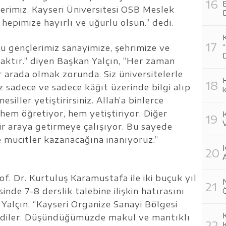
E
erimiz, Kayseri Üniversitesi OSB Meslek
hepimize hayırlı ve uğurlu olsun.” dedi.
u gençlerimiz sanayimize, şehrimize ve
aktır.” diyen Başkan Yalçın, “Her zaman
r arada olmak zorunda. Siz üniversitelerle
H
z sadece ve sadece kâğıt üzerinde bilgi alıp
k
ller yetiştirirsiniz. Allah’a binlerce
 hem öğretiyor, hem yetiştiriyor. Diğer
V
ir araya getirmeye çalışıyor. Bu sayede
e mucitler kazanacağına inanıyoruz.”
K
of. Dr. Kurtuluş Karamustafa ile iki buçuk yıl
nde 7-8 derslik talebine ilişkin hatırasını
Ö
Yalçın, “Kayseri Organize Sanayi Bölgesi
K
ediler. Düşündüğümüzde makul ve mantıklı