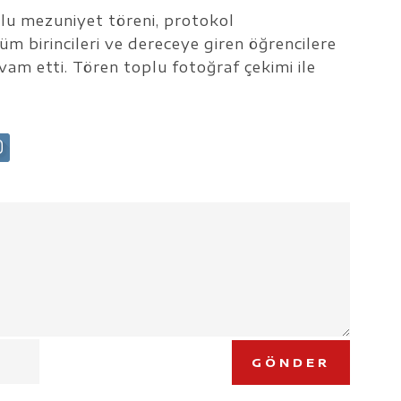
u mezuniyet töreni, protokol
m birincileri ve dereceye giren öğrencilere
am etti. Tören toplu fotoğraf çekimi ile
GÖNDER