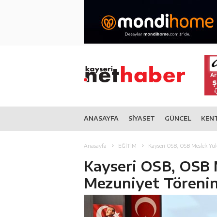
ANASAYFA
SİYASET
GÜNCEL
KEN
Anasayfa
EĞİTİM
Kayseri OSB, OSB Meslek Yük
Kayseri OSB, OSB 
Mezuniyet Törenine