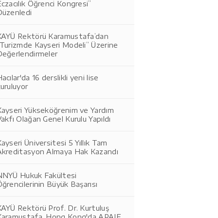
czacılık Öğrenci Kongresi”
Düzenledi
KAYÜ Rektörü Karamustafa’dan
“Turizmde Kayseri Modeli” Üzerine
Değerlendirmeler
acılar'da 16 derslikli yeni lise
uruluyor
Kayseri Yükseköğrenim ve Yardım
akfı Olağan Genel Kurulu Yapıldı
ayseri Üniversitesi 5 Yıllık Tam
Akreditasyon Almaya Hak Kazandı
NNYÜ Hukuk Fakültesi
ğrencilerinin Büyük Başarısı
AYÜ Rektörü Prof. Dr. Kurtuluş
Karamustafa, Hong Kong'da APAIE