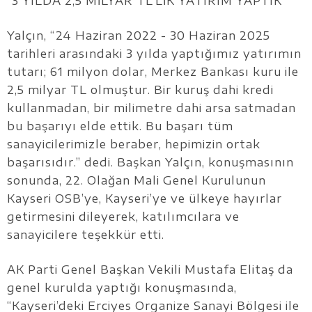
“3 YILDA 2,5 MİLYAR TL’LİK YATIRIM YAPTIK”
Yalçın, “24 Haziran 2022 - 30 Haziran 2025
tarihleri arasındaki 3 yılda yaptığımız yatırımın
tutarı; 61 milyon dolar, Merkez Bankası kuru ile
2,5 milyar TL olmuştur. Bir kuruş dahi kredi
kullanmadan, bir milimetre dahi arsa satmadan
bu başarıyı elde ettik. Bu başarı tüm
sanayicilerimizle beraber, hepimizin ortak
başarısıdır.” dedi. Başkan Yalçın, konuşmasının
sonunda, 22. Olağan Mali Genel Kurulunun
Kayseri OSB’ye, Kayseri’ye ve ülkeye hayırlar
getirmesini dileyerek, katılımcılara ve
sanayicilere teşekkür etti.
AK Parti Genel Başkan Vekili Mustafa Elitaş da
genel kurulda yaptığı konuşmasında,
“Kayseri’deki Erciyes Organize Sanayi Bölgesi ile