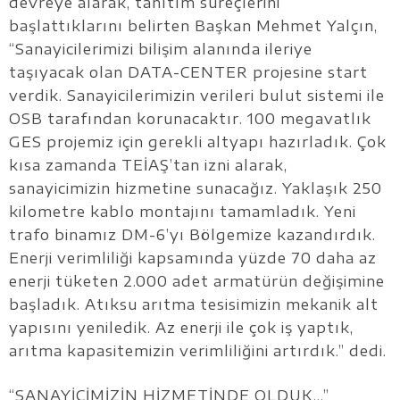
devreye alarak, tanıtım süreçlerini
başlattıklarını belirten Başkan Mehmet Yalçın,
“Sanayicilerimizi bilişim alanında ileriye
taşıyacak olan DATA-CENTER projesine start
verdik. Sanayicilerimizin verileri bulut sistemi ile
OSB tarafından korunacaktır. 100 megavatlık
GES projemiz için gerekli altyapı hazırladık. Çok
kısa zamanda TEİAŞ’tan izni alarak,
sanayicimizin hizmetine sunacağız. Yaklaşık 250
kilometre kablo montajını tamamladık. Yeni
trafo binamız DM-6’yı Bölgemize kazandırdık.
Enerji verimliliği kapsamında yüzde 70 daha az
enerji tüketen 2.000 adet armatürün değişimine
başladık. Atıksu arıtma tesisimizin mekanik alt
yapısını yeniledik. Az enerji ile çok iş yaptık,
arıtma kapasitemizin verimliliğini artırdık.” dedi.
“SANAYİCİMİZİN HİZMETİNDE OLDUK…”