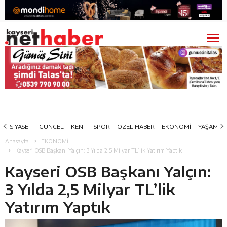
SİYASET
GÜNCEL
KENT
SPOR
ÖZEL HABER
EKONOMİ
YAŞAM
Anasayfa
EKONOMİ
Kayseri OSB Başkanı Yalçın: 3 Yılda 2,5 Milyar TL’lik Yatırım Yaptık
Kayseri OSB Başkanı Yalçın:
3 Yılda 2,5 Milyar TL’lik
Yatırım Yaptık