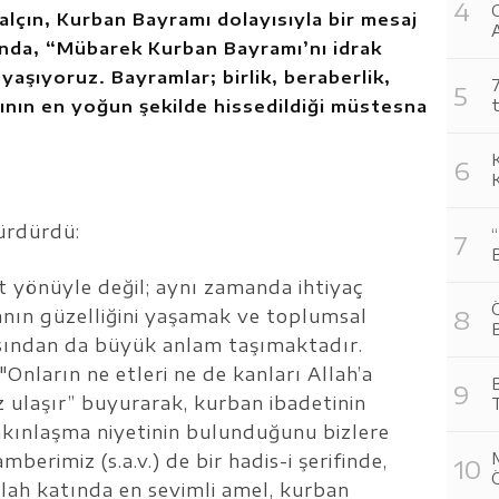
O
çın, Kurban Bayramı dolayısıyla bir mesaj
A
ında, “Mübarek Kurban Bayramı’nı idrak
aşıyoruz. Bayramlar; birlik, beraberlik,
7
ının en yoğun şekilde hissedildiği müstesna
t
sürdürdü:
 yönüyle değil; aynı zamanda ihtiyaç
Ö
nın güzelliğini yaşamak ve toplumsal
sından da büyük anlam taşımaktadır.
Onların ne etleri ne de kanları Allah’a
ız ulaşır” buyurarak, kurban ibadetinin
akınlaşma niyetinin bulunduğunu bizlere
berimiz (s.a.v.) de bir hadis-i şerifinde,
lah katında en sevimli amel, kurban