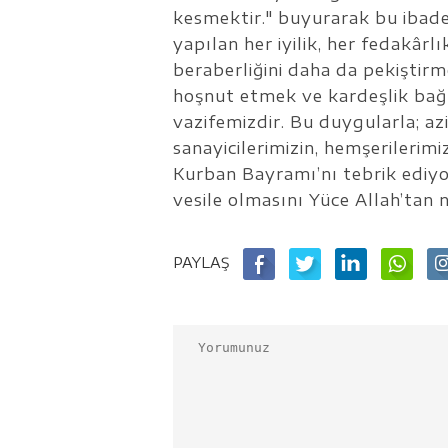
kesmektir." buyurarak bu ibadet
yapılan her iyilik, her fedakâr
beraberliğini daha da pekiştir
hoşnut etmek ve kardeşlik bağ
vazifemizdir. Bu duygularla; aziz
sanayicilerimizin, hemşerilerimi
Kurban Bayramı’nı tebrik ediyo
vesile olmasını Yüce Allah’tan 
PAYLAŞ