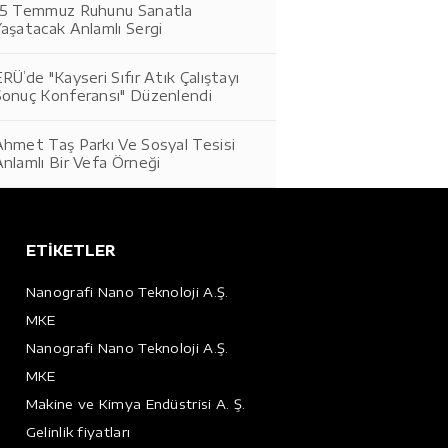
15 Temmuz Ruhunu Sanatla
aşatacak Anlamlı Sergi
RÜ’de "Kayseri Sıfır Atık Çalıştayı
Sonuç Konferansı" Düzenlendi
Ahmet Taş Parkı Ve Sosyal Tesisi
nlamlı Bir Vefa Örneği
ETİKETLER
Nanografi Nano Teknoloji A.Ş.
MKE
Nanografi Nano Teknoloji A.Ş.
MKE
Makine ve Kimya Endüstrisi A. Ş.
Gelinlik fiyatları