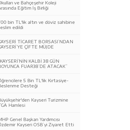
kulları ve Bahçeşehir Koleji
rasında Eğitim İş Birliği
00 bin TL'lik altın ve döviz sahibine
eslim edildi
KAYSERİ TİCARET BORSASI’NDAN
KAYSERİ’YE ÇİFTE MÜJDE
“KAYSERİ’NİN KALBİ 38 GÜN
BOYUNCA FUAR38’DE ATACAK”
ğrencilere 5 Bin TL'lik Kırtasiye-
Beslenme Desteği
Büyükşehir'den Kayseri Turizmine
TGA Hamlesi
MHP Genel Başkan Yardımcısı
Özdemir Kayseri OSB’yi Ziyaret Etti