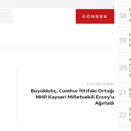
GÖNDER
K
D
Sonraki Haber
İ
Büyükkılıç, Cumhur İttifakı Ortağı
Ş
MHP Kayseri Milletvekili Ersoy'u
Ağırladı