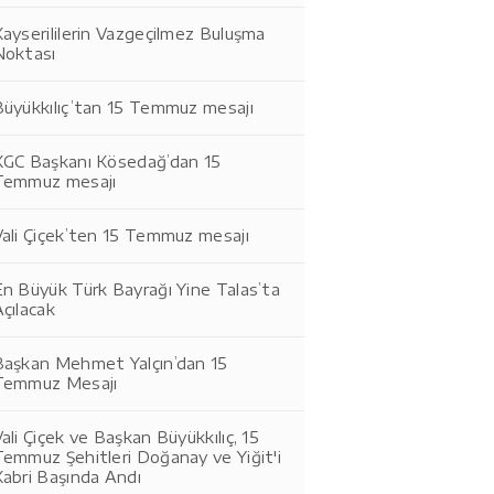
ayserililerin Vazgeçilmez Buluşma
Noktası
Büyükkılıç’tan 15 Temmuz mesajı
KGC Başkanı Kösedağ’dan 15
Temmuz mesajı
Vali Çiçek’ten 15 Temmuz mesajı
n Büyük Türk Bayrağı Yine Talas’ta
çılacak
Başkan Mehmet Yalçın’dan 15
Temmuz Mesajı
ali Çiçek ve Başkan Büyükkılıç, 15
Temmuz Şehitleri Doğanay ve Yiğit'i
Kabri Başında Andı