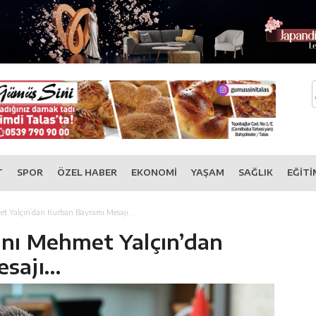
T
SPOR
ÖZEL HABER
EKONOMİ
YAŞAM
SAĞLIK
EĞİTİ
t Yalçın’dan Kurban Bayramı Mesajı...
nı Mehmet Yalçın’dan
ajı...