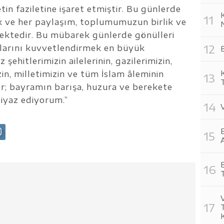
in faziletine işaret etmiştir. Bu günlerde
K
lık ve her paylaşım, toplumumuzun birlik ve
mektedir. Bu mübarek günlerde gönülleri
larını kuvvetlendirmek en büyük
 şehitlerimizin ailelerinin, gazilerimizin,
zin, milletimizin ve tüm İslam âleminin
r; bayramın barışa, huzura ve berekete
niyaz ediyorum.”
E
A
V