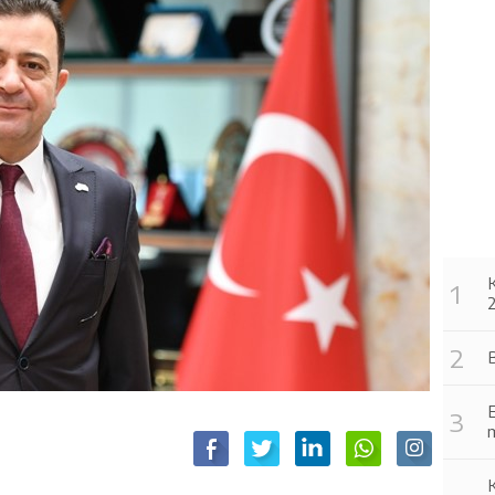
2
B
E
m
K