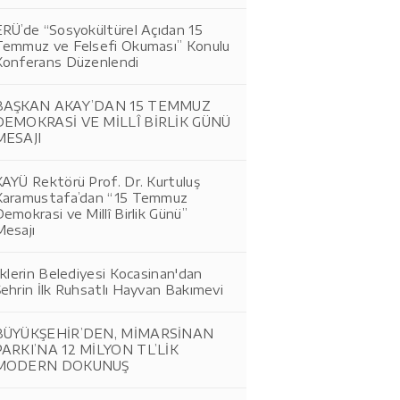
ERÜ’de “Sosyokültürel Açıdan 15
Temmuz ve Felsefi Okuması” Konulu
Konferans Düzenlendi
BAŞKAN AKAY’DAN 15 TEMMUZ
DEMOKRASİ VE MİLLÎ BİRLİK GÜNÜ
MESAJI
AYÜ Rektörü Prof. Dr. Kurtuluş
Karamustafa’dan “15 Temmuz
emokrasi ve Millî Birlik Günü”
Mesajı
lklerin Belediyesi Kocasinan'dan
ehrin İlk Ruhsatlı Hayvan Bakımevi
BÜYÜKŞEHİR’DEN, MİMARSİNAN
PARKI’NA 12 MİLYON TL’LİK
MODERN DOKUNUŞ