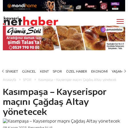
SİYASET
GÜNCEL
KENT
SPOR
ÖZEL HABER
EKONOMİ
YAŞAM
Anasayfa
SPOR
Kasımpaşa – Kayserispor maçını Çağdaş Altay yönetecek
Kasımpaşa – Kayserispor
maçını Çağdaş Altay
yönetecek
09 Kasım 2023, Perşembe 14:41