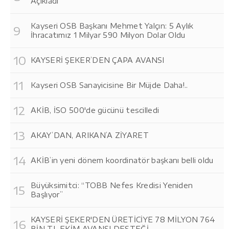
Açıkladı
Kayseri OSB Başkanı Mehmet Yalçın: 5 Aylık
İhracatımız 1 Milyar 590 Milyon Dolar Oldu
KAYSERİ ŞEKER’DEN ÇAPA AVANSI
Kayseri OSB Sanayicisine Bir Müjde Daha!..
AKİB, İSO 500'de gücünü tescilledi
AKAY’DAN, ARIKAN’A ZİYARET
AKİB’in yeni dönem koordinatör başkanı belli oldu
Büyüksimitci: “TOBB Nefes Kredisi Yeniden
Başlıyor”
KAYSERİ ŞEKER'DEN ÜRETİCİYE 78 MİLYON 764
BİN TL EKİM AVANSI DESTEĞİ