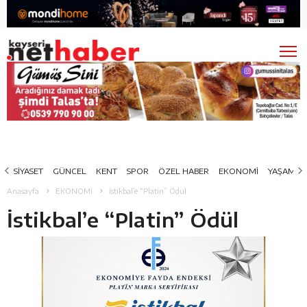
SİYASET
GÜNCEL
KENT
SPOR
ÖZEL HABER
EKONOMİ
YAŞAM
Anasayfa
EKONOMİ
İstikbal’e “Platin” Ödül
İstikbal’e “Platin” Ödül