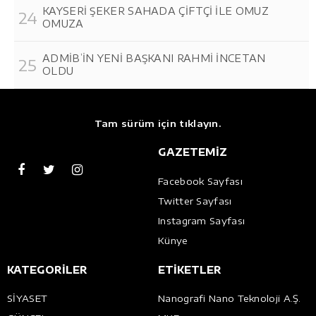
KAYSERİ ŞEKER SAHADA ÇİFTÇİ İLE OMUZ
OMUZA
ADMİB’İN YENİ BAŞKANI RAHMİ İNCETAN
OLDU
Tam sürüm için tıklayın.
GAZETEMİZ
Facebook Sayfası
Twitter Sayfası
Instagram Sayfası
Künye
KATEGORİLER
ETİKETLER
SİYASET
Nanografi Nano Teknoloji A.Ş.