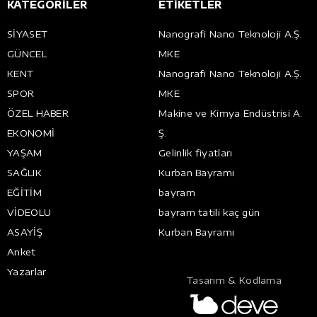
KATEGORİLER
ETİKETLER
SİYASET
Nanografi Nano Teknoloji A.Ş.
GÜNCEL
MKE
KENT
Nanografi Nano Teknoloji A.Ş.
SPOR
MKE
ÖZEL HABER
Makine ve Kimya Endüstrisi A.
EKONOMİ
Ş.
YAŞAM
Gelinlik fiyatları
SAĞLIK
Kurban Bayramı
EĞİTİM
bayram
VİDEOLU
bayram tatili kaç gün
ASAYİŞ
Kurban Bayramı
Anket
Yazarlar
Tasarım & Kodlama