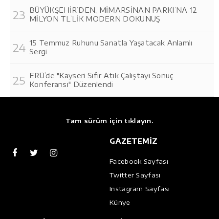
BÜYÜKŞEHİR’DEN, MİMARSİNAN PARKI’NA 12
MİLYON TL’LİK MODERN DOKUNUŞ
15 Temmuz Ruhunu Sanatla Yaşatacak Anlamlı
Sergi
ERÜ’de "Kayseri Sıfır Atık Çalıştayı Sonuç
Konferansı" Düzenlendi
Tam sürüm için tıklayın.
GAZETEMİZ
Facebook Sayfası
Twitter Sayfası
Instagram Sayfası
Künye