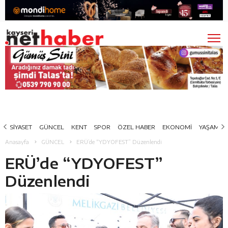
SİYASET
GÜNCEL
KENT
SPOR
ÖZEL HABER
EKONOMİ
YAŞAM
Anasayfa
GÜNCEL
ERÜ’de “YDYOFEST” Düzenlendi
ERÜ’de “YDYOFEST”
Düzenlendi