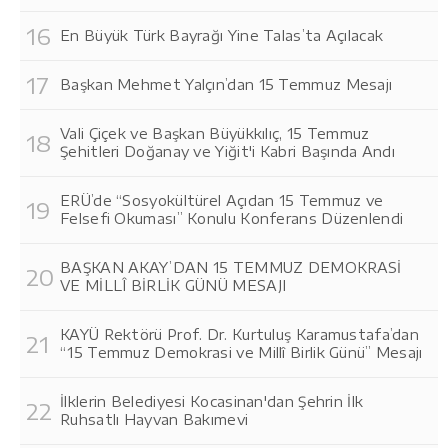
En Büyük Türk Bayrağı Yine Talas’ta Açılacak
Başkan Mehmet Yalçın’dan 15 Temmuz Mesajı
Vali Çiçek ve Başkan Büyükkılıç, 15 Temmuz
Şehitleri Doğanay ve Yiğit'i Kabri Başında Andı
ERÜ’de “Sosyokültürel Açıdan 15 Temmuz ve
Felsefi Okuması” Konulu Konferans Düzenlendi
BAŞKAN AKAY’DAN 15 TEMMUZ DEMOKRASİ
VE MİLLÎ BİRLİK GÜNÜ MESAJI
KAYÜ Rektörü Prof. Dr. Kurtuluş Karamustafa’dan
“15 Temmuz Demokrasi ve Millî Birlik Günü” Mesajı
İlklerin Belediyesi Kocasinan'dan Şehrin İlk
Ruhsatlı Hayvan Bakımevi