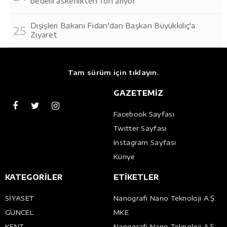
bedelli askerlikten fon arıyor
Dışişleri Bakanı Fidan'dan Başkan Büyükkılıç'a
Ziyaret
Tam sürüm için tıklayın.
GAZETEMİZ
Facebook Sayfası
Twitter Sayfası
Instagram Sayfası
Künye
KATEGORİLER
ETİKETLER
SİYASET
Nanografi Nano Teknoloji A.Ş.
GÜNCEL
MKE
KENT
Nanografi Nano Teknoloji A.Ş.