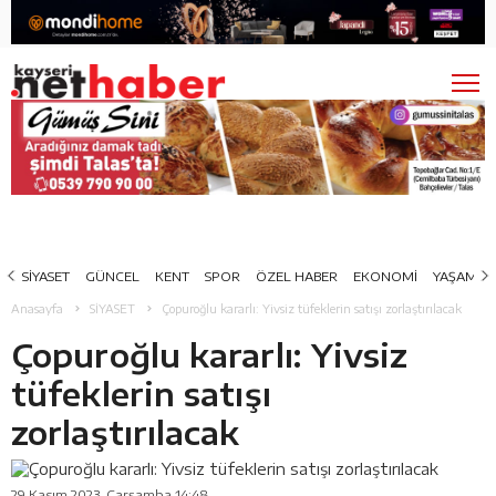
SİYASET
GÜNCEL
KENT
SPOR
ÖZEL HABER
EKONOMİ
YAŞAM
Anasayfa
SİYASET
Çopuroğlu kararlı: Yivsiz tüfeklerin satışı zorlaştırılacak
Çopuroğlu kararlı: Yivsiz
tüfeklerin satışı
zorlaştırılacak
29 Kasım 2023, Çarşamba 14:48