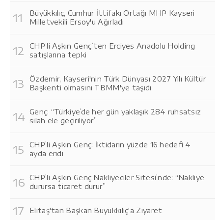
Büyükkılıç, Cumhur İttifakı Ortağı MHP Kayseri
Milletvekili Ersoy'u Ağırladı
CHP’li Aşkın Genç’ten Erciyes Anadolu Holding
satışlarına tepki
Özdemir, Kayseri'nin Türk Dünyası 2027 Yılı Kültür
Başkenti olmasını TBMM'ye taşıdı
Genç: “Türkiye’de her gün yaklaşık 284 ruhsatsız
silah ele geçiriliyor”
CHP’li Aşkın Genç: İktidarın yüzde 16 hedefi 4
ayda eridi
CHP’li Aşkın Genç Nakliyeciler Sitesi’nde: “Nakliye
durursa ticaret durur”
Elitaş'tan Başkan Büyükkılıç'a Ziyaret