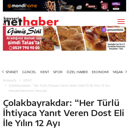
SİYASET
GÜNCEL
KENT
SPOR
ÖZEL HABER
EKONOMİ
YAŞAM
Anasayfa
KENT
Çolakbayrakdar: “Her Türlü İhtiyaca Yanıt Veren Dost Eli İle Yılın 12 Ayı
Hemşehrilerimizin Yanında
Çolakbayrakdar: “Her Türlü
İhtiyaca Yanıt Veren Dost Eli
İle Yılın 12 Ayı