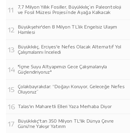
7,7 Milyon Yıllık Fosiller, Büyükkılıç’ın Paleontoloji
ve Fosil Müzesi Projesi’nde Ayağa Kalkacak
Büyükşehir'den 8 Milyon TL’lik Engelsiz Ulaşım
Hamlesi
Büyükkılıç, Erciyes'e Nefes Olacak Alternatif Yol
Çalışmalarını İnceledi
"İçme Suyu Altyapımızı Gece Çalışmalarıyla
Güçlendiriyoruz"
Çolakbayrakdar: “Doğayı Koruyor, Geleceğe Nefes
Oluyoruz”
Talas'ın Maharetli Elleri Yaza Merhaba Diyor
Büyükkılıç'tan 350 Milyon TL'lik Dünya Çevre
Günü'ne Yakışır Yatırım