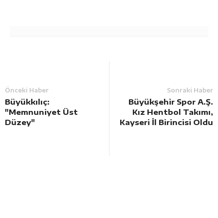
Önceki Haber
Sonraki Haber
Büyükkılıç:
Büyükşehir Spor A.Ş.
"Memnuniyet Üst
Kız Hentbol Takımı,
Düzey"
Kayseri İl Birincisi Oldu