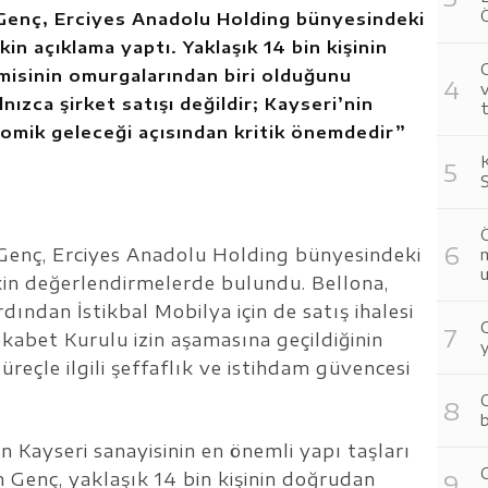
 Genç, Erciyes Anadolu Holding bünyesindeki
şkin açıklama yaptı. Yaklaşık 14 bin kişinin
G
omisinin omurgalarından biri olduğunu
v
ızca şirket satışı değildir; Kayseri’nin
t
omik geleceği açısından kritik önemdedir”
 Genç, Erciyes Anadolu Holding bünyesindeki
u
işkin değerlendirmelerde bulundu. Bellona,
ndan İstikbal Mobilya için de satış ihalesi
kabet Kurulu izin aşamasına geçildiğinin
y
üreçle ilgili şeffaflık ve istihdam güvencesi
C
b
n Kayseri sanayisinin en önemli yapı taşları
n Genç, yaklaşık 14 bin kişinin doğrudan