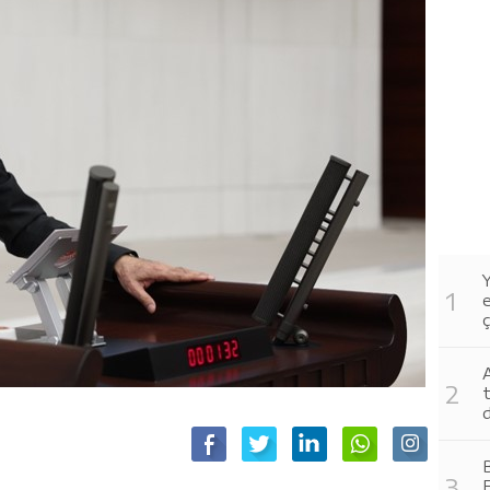
Y
ç
A
t
d
B
E