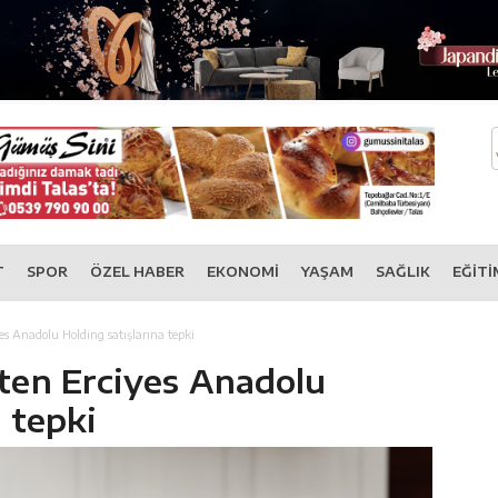
T
SPOR
ÖZEL HABER
EKONOMİ
YAŞAM
SAĞLIK
EĞİTİ
es Anadolu Holding satışlarına tepki
’ten Erciyes Anadolu
 tepki