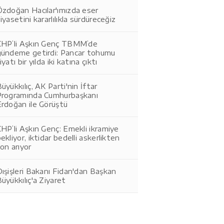
Özdoğan Hacılar'ımızda eser
iyasetini kararlılıkla sürdüreceğiz
CHP’li Aşkın Genç TBMM’de
gündeme getirdi: Pancar tohumu
iyatı bir yılda iki katına çıktı
üyükkılıç, AK Parti'nin İftar
Programında Cumhurbaşkanı
Erdoğan ile Görüştü
HP’li Aşkın Genç: Emekli ikramiye
ekliyor, iktidar bedelli askerlikten
on arıyor
ışişleri Bakanı Fidan'dan Başkan
üyükkılıç'a Ziyaret