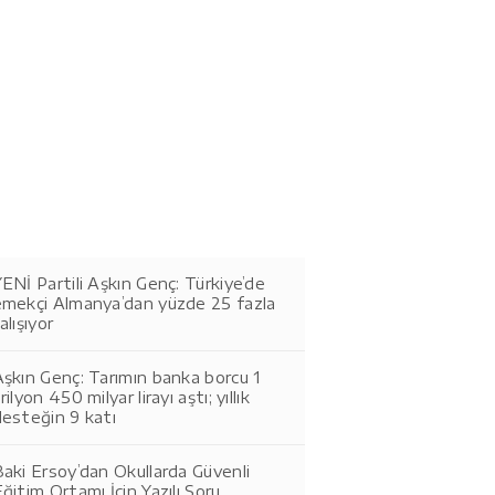
ENİ Partili Aşkın Genç: Türkiye’de
emekçi Almanya’dan yüzde 25 fazla
alışıyor
şkın Genç: Tarımın banka borcu 1
rilyon 450 milyar lirayı aştı; yıllık
esteğin 9 katı
aki Ersoy’dan Okullarda Güvenli
ğitim Ortamı İçin Yazılı Soru