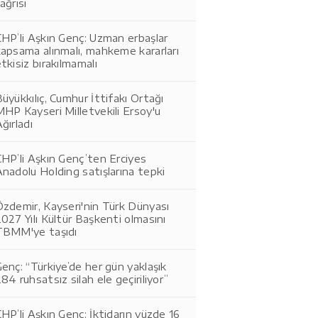
ağrısı
HP’li Aşkın Genç: Uzman erbaşlar
apsama alınmalı, mahkeme kararları
tkisiz bırakılmamalı
üyükkılıç, Cumhur İttifakı Ortağı
HP Kayseri Milletvekili Ersoy'u
ğırladı
HP’li Aşkın Genç’ten Erciyes
nadolu Holding satışlarına tepki
zdemir, Kayseri'nin Türk Dünyası
027 Yılı Kültür Başkenti olmasını
TBMM'ye taşıdı
enç: “Türkiye’de her gün yaklaşık
84 ruhsatsız silah ele geçiriliyor”
HP’li Aşkın Genç: İktidarın yüzde 16