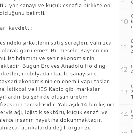
ç
istik, yan sanayi ve küçük esnafla birlikte on
olduğunu belirtti.
C
k
e
arı kaydetti:
B
indeki şirketlerin satış süreçleri, yalnızca
M
i olarak görülemez. Bu mesele; Kayseri’nin
A
nü, istihdamını ve şehir ekonomisinin
mektedir. Bugün Erciyes Anadolu Holding
C
A
irketler; mobilyadan kablo sanayisine,
Kayseri ekonomisinin en önemli yapı taşları
Ö
a, İstikbal ve HES Kablo gibi markalar
2
; yıllardır bu şehirde oluşan üretim
ızasının temsilcisidir. Yaklaşık 14 bin kişinin
G
servis ağı, lojistik sektörü, küçük esnafı ve
2
 binlerce insanın hayatına dokunmaktadır.
alnızca fabrikalarda değil; organize
C