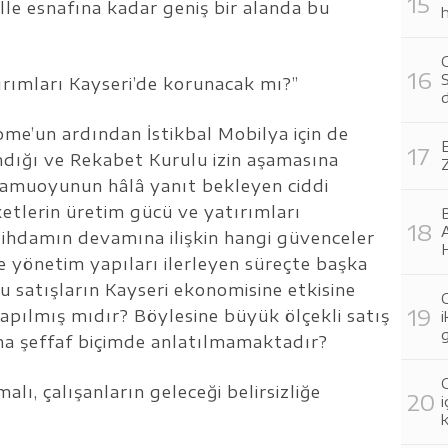
lle esnafına kadar geniş bir alanda bu
h
C
S
ırımları Kayseri’de korunacak mı?”
d
e’un ardından İstikbal Mobilya için de
E
andığı ve Rekabet Kurulu izin aşamasına
 kamuoyunun hâlâ yanıt bekleyen ciddi
etlerin üretim gücü ve yatırımları
tihdamın devamına ilişkin hangi güvenceler
ve yönetim yapıları ilerleyen süreçte başka
Bu satışların Kayseri ekonomisine etkisine
C
i yapılmış mıdır? Böylesine büyük ölçekli satış
i
g
a şeffaf biçimde anlatılmamaktadır?
G
lı, çalışanların geleceği belirsizliğe
i
k