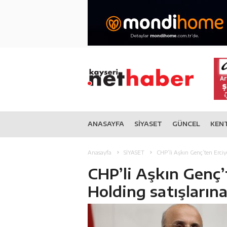
ANASAYFA
SİYASET
GÜNCEL
KEN
Anasayfa
SİYASET
CHP’li Aşkın Genç’ten Erciy
CHP’li Aşkın Genç
Holding satışlarına