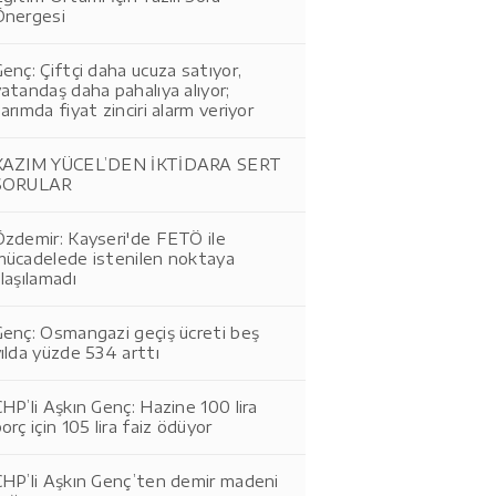
Önergesi
enç: Çiftçi daha ucuza satıyor,
atandaş daha pahalıya alıyor;
arımda fiyat zinciri alarm veriyor
KAZIM YÜCEL’DEN İKTİDARA SERT
SORULAR
Özdemir: Kayseri'de FETÖ ile
mücadelede istenilen noktaya
laşılamadı
Genç: Osmangazi geçiş ücreti beş
ılda yüzde 534 arttı
HP’li Aşkın Genç: Hazine 100 lira
orç için 105 lira faiz ödüyor
CHP’li Aşkın Genç’ten demir madeni