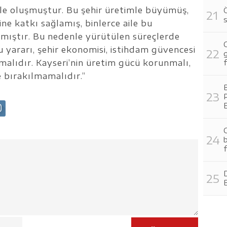
yle oluşmuştur. Bu şehir üretimle büyümüş,
s
e katkı sağlamış, binlerce aile bu
lmıştır. Bu nedenle yürütülen süreçlerde
u yararı, şehir ekonomisi, istihdam güvencesi
malıdır. Kayseri’nin üretim gücü korunmalı,
f
ğe bırakılmamalıdır.”
B
C
b
f
D
B