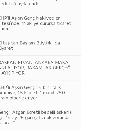
edefi 4 ayda eridi
HP’li Aşkın Genç Nakliyeciler
itesi’nde: “Nakliye durursa ticaret
urur”
litaş'tan Başkan Büyükkılıç'a
Ziyaret
BAŞKAN ELVAN: ANKARA MASAL
ANLATIYOR, RAKAMLAR GERÇEĞİ
HAYKIRIYOR
HP’li Aşkın Genç: “4 bin liralık
kramiye; 1,5 kilo et, 1 marul, 250
ram biberle eriyor”
enç: “Asgari ücretli bedelli askerlik
çin 14 ay 26 gün çalışmak zorunda
alacak”