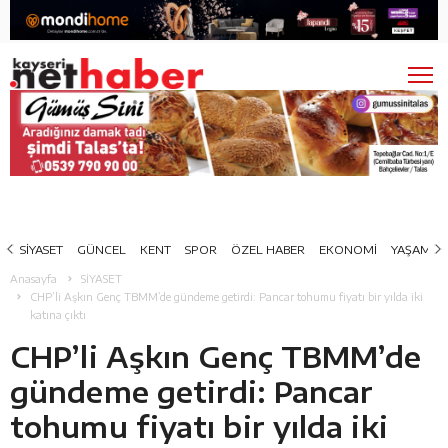
SİYASET
GÜNCEL
KENT
SPOR
ÖZEL HABER
EKONOMİ
YAŞAM
Anasayfa
SİYASET
CHP’li Aşkın Genç TBMM’de gündeme getirdi: Pancar tohumu fiyatı bir yılda iki
katına çıktı
CHP’li Aşkın Genç TBMM’de
gündeme getirdi: Pancar
tohumu fiyatı bir yılda iki