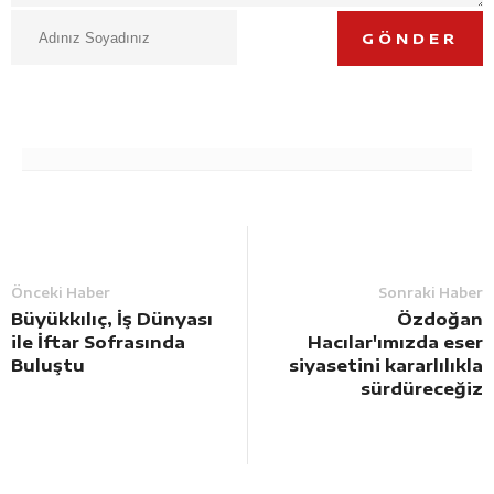
GÖNDER
Önceki Haber
Sonraki Haber
Büyükkılıç, İş Dünyası
Özdoğan
ile İftar Sofrasında
Hacılar'ımızda eser
Buluştu
siyasetini kararlılıkla
sürdüreceğiz