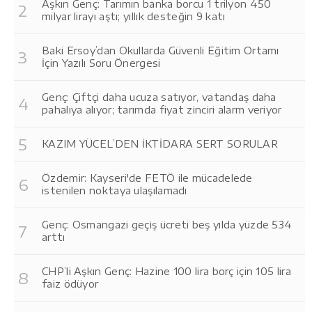
Aşkın Genç: Tarımın banka borcu 1 trilyon 450
milyar lirayı aştı; yıllık desteğin 9 katı
Baki Ersoy’dan Okullarda Güvenli Eğitim Ortamı
İçin Yazılı Soru Önergesi
Genç: Çiftçi daha ucuza satıyor, vatandaş daha
pahalıya alıyor; tarımda fiyat zinciri alarm veriyor
KAZIM YÜCEL’DEN İKTİDARA SERT SORULAR
Özdemir: Kayseri'de FETÖ ile mücadelede
istenilen noktaya ulaşılamadı
Genç: Osmangazi geçiş ücreti beş yılda yüzde 534
arttı
CHP’li Aşkın Genç: Hazine 100 lira borç için 105 lira
faiz ödüyor