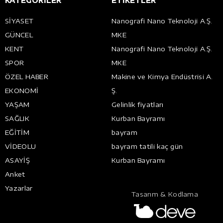
KATEGORİLER
ETİKETLER
SİYASET
Nanografi Nano Teknoloji A.Ş.
GÜNCEL
MKE
KENT
Nanografi Nano Teknoloji A.Ş.
SPOR
MKE
ÖZEL HABER
Makine ve Kimya Endüstrisi A.
EKONOMİ
Ş.
YAŞAM
Gelinlik fiyatları
SAĞLIK
Kurban Bayramı
EĞİTİM
bayram
VİDEOLU
bayram tatili kaç gün
ASAYİŞ
Kurban Bayramı
Anket
Yazarlar
Tasarım & Kodlama