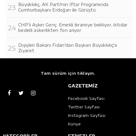
Büyükkılıç, AK Parti'nin İftar Programında
Cumhurbaşkanı Erdoğan ile Görüştü
CHP’li Aşkın Genç: Emekli ikramiye bekliyor, iktidar
bedelli askerlikten fon arıyor
Dışişleri Bakanı Fidan'dan Başkan Büyükkılıç'a
Ziyaret
Tam sürüm için tıklayın.
GAZETEMİZ
Facebook Sayfası
Twitter Sayfası
Instagram Sayfası
Künye