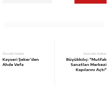
Önceki Haber
Sonraki Haber
Kayseri Şeker’den
Büyükkılıç: "Mutfak
Ahde Vefa
Sanatları Merkezi
Kapılarını Açtı"