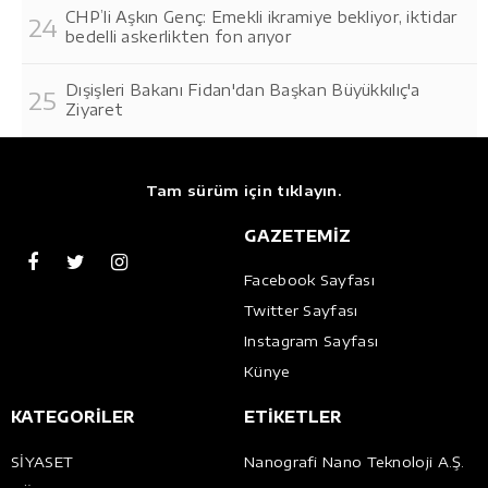
CHP’li Aşkın Genç: Emekli ikramiye bekliyor, iktidar
bedelli askerlikten fon arıyor
Dışişleri Bakanı Fidan'dan Başkan Büyükkılıç'a
Ziyaret
Tam sürüm için tıklayın.
GAZETEMİZ
Facebook Sayfası
Twitter Sayfası
Instagram Sayfası
Künye
KATEGORİLER
ETİKETLER
SİYASET
Nanografi Nano Teknoloji A.Ş.