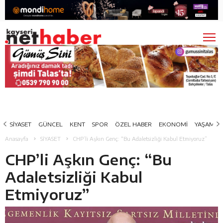
SİYASET
GÜNCEL
KENT
SPOR
ÖZEL HABER
EKONOMİ
YAŞAM
Anasayfa
SİYASET
CHP’li Aşkın Genç: “Bu Adaletsizliği Kabul Etmiyoruz”
CHP’li Aşkın Genç: “Bu
Adaletsizliği Kabul
Etmiyoruz”