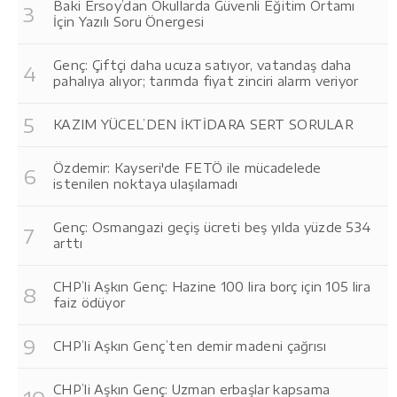
Baki Ersoy’dan Okullarda Güvenli Eğitim Ortamı
İçin Yazılı Soru Önergesi
Genç: Çiftçi daha ucuza satıyor, vatandaş daha
pahalıya alıyor; tarımda fiyat zinciri alarm veriyor
KAZIM YÜCEL’DEN İKTİDARA SERT SORULAR
Özdemir: Kayseri'de FETÖ ile mücadelede
istenilen noktaya ulaşılamadı
Genç: Osmangazi geçiş ücreti beş yılda yüzde 534
arttı
CHP’li Aşkın Genç: Hazine 100 lira borç için 105 lira
faiz ödüyor
CHP’li Aşkın Genç’ten demir madeni çağrısı
CHP’li Aşkın Genç: Uzman erbaşlar kapsama