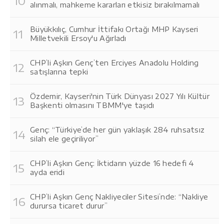
alınmalı, mahkeme kararları etkisiz bırakılmamalı
Büyükkılıç, Cumhur İttifakı Ortağı MHP Kayseri
Milletvekili Ersoy'u Ağırladı
CHP’li Aşkın Genç’ten Erciyes Anadolu Holding
satışlarına tepki
Özdemir, Kayseri'nin Türk Dünyası 2027 Yılı Kültür
Başkenti olmasını TBMM'ye taşıdı
Genç: “Türkiye’de her gün yaklaşık 284 ruhsatsız
silah ele geçiriliyor”
CHP’li Aşkın Genç: İktidarın yüzde 16 hedefi 4
ayda eridi
CHP’li Aşkın Genç Nakliyeciler Sitesi’nde: “Nakliye
durursa ticaret durur”