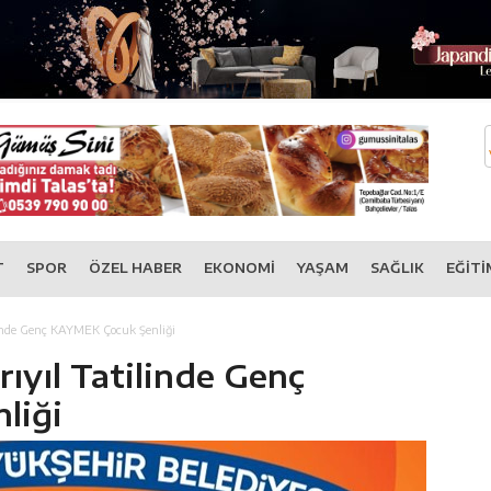
T
SPOR
ÖZEL HABER
EKONOMİ
YAŞAM
SAĞLIK
EĞİTİ
linde Genç KAYMEK Çocuk Şenliği
ıyıl Tatilinde Genç
liği