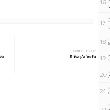
E
H
k
Sonraki Haber
ttı
Elitaş’a Vefa
V
K
Ö
K