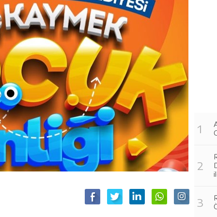
A
G
R
i
R