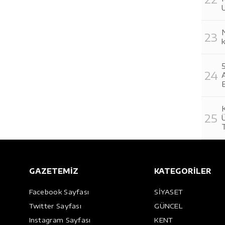
U
N
A
B
Ü
T
GAZETEMİZ
KATEGORİLER
Facebook Sayfası
SİYASET
Twitter Sayfası
GÜNCEL
Instagram Sayfası
KENT