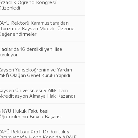
czacılık Öğrenci Kongresi”
Düzenledi
KAYÜ Rektörü Karamustafa’dan
“Turizmde Kayseri Modeli” Üzerine
Değerlendirmeler
acılar'da 16 derslikli yeni lise
uruluyor
Kayseri Yükseköğrenim ve Yardım
akfı Olağan Genel Kurulu Yapıldı
ayseri Üniversitesi 5 Yıllık Tam
Akreditasyon Almaya Hak Kazandı
NNYÜ Hukuk Fakültesi
ğrencilerinin Büyük Başarısı
AYÜ Rektörü Prof. Dr. Kurtuluş
Karamustafa, Hong Kong'da APAIE