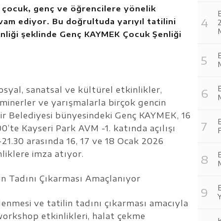
 çocuk, genç ve öğrencilere yönelik
am ediyor. Bu doğrultuda yarıyıl tatilini
M
şenliği şeklinde Genç KAYMEK Çocuk Şenliği
M
osyal, sanatsal ve kültürel etkinlikler,
M
seminerler ve yarışmalarla birçok gencin
ir Belediyesi bünyesindeki Genç KAYMEK, 16
E
’te Kayseri Park AVM -1. katında açılışı
21.30 arasında 16, 17 ve 18 Ocak 2026
liklere imza atıyor.
M
lin Tadını Çıkarması Amaçlanıyor
Y
ğlenmesi ve tatilin tadını çıkarması amacıyla
workshop etkinlikleri, halat çekme