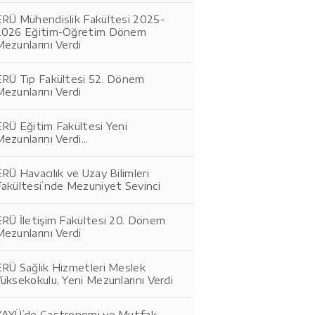
ERÜ Mühendislik Fakültesi 2025-
2026 Eğitim-Öğretim Dönem
ezunlarını Verdi
ERÜ Tıp Fakültesi 52. Dönem
ezunlarını Verdi
ERÜ Eğitim Fakültesi Yeni
ezunlarını Verdi...
RÜ Havacılık ve Uzay Bilimleri
Fakültesi’nde Mezuniyet Sevinci
ERÜ İletişim Fakültesi 20. Dönem
ezunlarını Verdi
ERÜ Sağlık Hizmetleri Meslek
üksekokulu, Yeni Mezunlarını Verdi
KAYÜ’de Gastronomi ve Mutfak