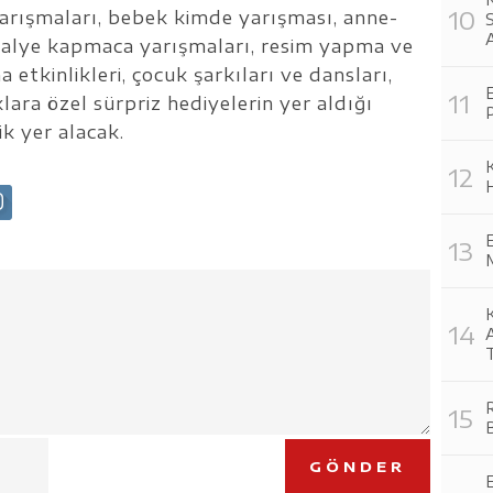
yarışmaları, bebek kimde yarışması, anne-
A
dalye kapmaca yarışmaları, resim yapma ve
etkinlikleri, çocuk şarkıları ve dansları,
E
klara özel sürpriz hediyelerin yer aldığı
ik yer alacak.
K
H
M
K
R
B
GÖNDER
E