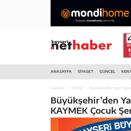
ANASAYFA
SİYASET
GÜNCEL
KEN
Anasayfa
EĞİTİM
Büyükşehir’den Yarıyıl Tati
Büyükşehir’den Yar
KAYMEK Çocuk Şen