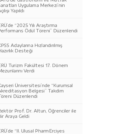
Sanatları Uygulama Merkezi’nin
çılışı Yapıldı
RÜ’de “2025 Yılı Araştırma
Performans Ödül Töreni” Düzenlendi
PSS Adaylarına Hızlandırılmış
azırlık Desteği
ERÜ Turizm Fakültesi 17. Dönem
ezunlarını Verdi
ayseri Üniversitesi’nde “Kurumsal
Akreditasyon Belgesi” Takdim
Töreni Düzenlendi
ektör Prof. Dr. Altun, Öğrenciler ile
ir Araya Geldi
RÜ’de “II. Ulusal PharmErciyes