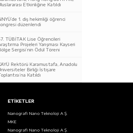
luslararası Etkinliğine Katıldı
NYÜ’de 1. diş hekimliği öğrenci
kongresi düzenlendi
57. TÜBİTAK Lise Öğrencileri
raştırma Projeleri Yarışması Kayseri
ölge Sergisi’nin Ödül Töreni
KAYÜ Rektörü Karamustafa, Anadolu
niversiteler Birliği İstişare
oplantısı’na Katıldı
ETİKETLER
Nanografi Nano Teknoloji A.Ş.
MKE
Nanografi Nano Teknoloji A.Ş.