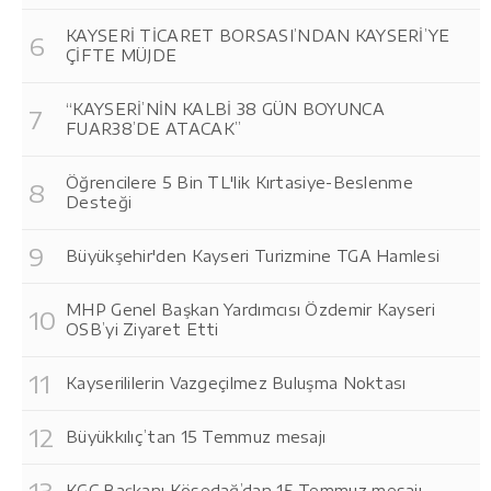
KAYSERİ TİCARET BORSASI’NDAN KAYSERİ’YE
ÇİFTE MÜJDE
“KAYSERİ’NİN KALBİ 38 GÜN BOYUNCA
FUAR38’DE ATACAK”
Öğrencilere 5 Bin TL'lik Kırtasiye-Beslenme
Desteği
Büyükşehir'den Kayseri Turizmine TGA Hamlesi
MHP Genel Başkan Yardımcısı Özdemir Kayseri
OSB’yi Ziyaret Etti
Kayserililerin Vazgeçilmez Buluşma Noktası
Büyükkılıç’tan 15 Temmuz mesajı
KGC Başkanı Kösedağ’dan 15 Temmuz mesajı