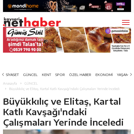
SİYASET
GÜNCEL
KENT
SPOR
ÖZEL HABER
EKONOMİ
YAŞAM
Anasayfa
GÜNCEL
Büyükkılıç ve Elitaş, Kartal Katlı Kavşağı'ndaki Çalışmaları Yerinde İnceledi
Büyükkılıç ve Elitaş, Kartal
Katlı Kavşağı'ndaki
Çalışmaları Yerinde İnceledi