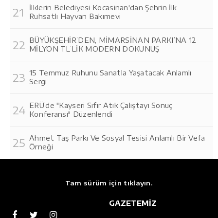
İlklerin Belediyesi Kocasinan'dan Şehrin İlk
Ruhsatlı Hayvan Bakımevi
BÜYÜKŞEHİR’DEN, MİMARSİNAN PARKI’NA 12
MİLYON TL’LİK MODERN DOKUNUŞ
15 Temmuz Ruhunu Sanatla Yaşatacak Anlamlı
Sergi
ERÜ’de "Kayseri Sıfır Atık Çalıştayı Sonuç
Konferansı" Düzenlendi
Ahmet Taş Parkı Ve Sosyal Tesisi Anlamlı Bir Vefa
Örneği
Tam sürüm için tıklayın.
GAZETEMİZ