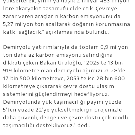
yükselterek; yıllık yaklaşık 2 milyar 453 milyon
litre akaryakıt tasarrufu elde etik. Çevreye
zarar veren araçların karbon emisyonunu da
5,27 milyon ton azaltarak doğanın korunmasına
katkı sağladık.” açıklamasında bulundu.
Demiryolu yatırımlarıyla da toplam 8,9 milyon
ton daha az karbon emisyonu salındığına
dikkati çeken Bakan Uraloğlu, “2025’te 13 bin
919 kilometre olan demiryolu ağımızı 2028’de
17 bin 500 kilometreye, 2053’te ise 28 bin 600
kilometreye çıkararak çevre dostu ulaşım
sistemlerini güçlendirmeyi hedefliyoruz.
Demiryolunda yük taşımacılığı payını yüzde
5’ten yüzde 22’ye yükseltmek için projemizle
daha güvenli, dengeli ve çevre dostu çok modlu
taşımacılığı destekliyoruz.” dedi.