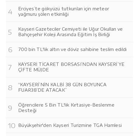
Erciyes’te gökyüzü tutkunları için meteor
yağmuru şölen etkinliği
Kayseri Gazeteciler Cemiyeti ile Uğur Okulları ve
Bahçeşehir Koleji Arasında Eğitim İş Birliği
700 bin TL'lik altın ve döviz sahibine teslim edildi
KAYSERİ TİCARET BORSASI’NDAN KAYSERİ’YE
ÇİFTE MÜJDE
“KAYSERİ’NİN KALBİ 38 GÜN BOYUNCA
FUAR38’DE ATACAK”
Öğrencilere 5 Bin TL'lik Kırtasiye-Beslenme
Desteği
Büyükşehir'den Kayseri Turizmine TGA Hamlesi