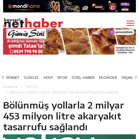
SİYASET
GÜNCEL
KENT
SPOR
ÖZEL HABER
EKONOMİ
YAŞAM
Anasayfa
GÜNCEL
Bölünmüş yollarla 2 milyar 453 milyon litre akaryakıt tasarrufu sağlandı
Bölünmüş yollarla 2 milyar
453 milyon litre akaryakıt
tasarrufu sağlandı