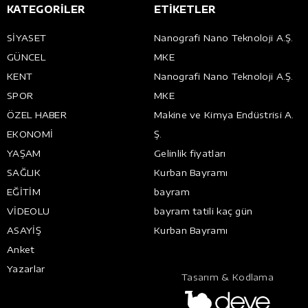
KATEGORİLER
ETİKETLER
SİYASET
Nanografi Nano Teknoloji A.Ş.
GÜNCEL
MKE
KENT
Nanografi Nano Teknoloji A.Ş.
SPOR
MKE
ÖZEL HABER
Makine ve Kimya Endüstrisi A.
EKONOMİ
Ş.
YAŞAM
Gelinlik fiyatları
SAĞLIK
Kurban Bayramı
EĞİTİM
bayram
VİDEOLU
bayram tatili kaç gün
ASAYİŞ
Kurban Bayramı
Anket
Yazarlar
Tasarım & Kodlama