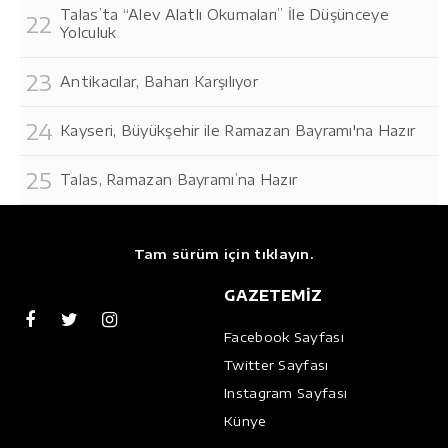
Talas’ta “Alev Alatlı Okumaları” İle Düşünceye
Yolculuk
Antikacılar, Baharı Karşılıyor
Kayseri, Büyükşehir ile Ramazan Bayramı'na Hazır
Talas, Ramazan Bayramı’na Hazır
Tam sürüm için tıklayın.
GAZETEMİZ
Facebook Sayfası
Twitter Sayfası
Instagram Sayfası
Künye