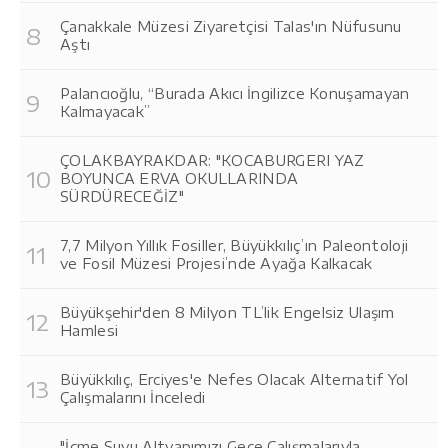
Çanakkale Müzesi Ziyaretçisi Talas'ın Nüfusunu
Aştı
Palancıoğlu, “Burada Akıcı İngilizce Konuşamayan
Kalmayacak”
ÇOLAKBAYRAKDAR: "KOCABURGERI YAZ
BOYUNCA ERVA OKULLARINDA
SÜRDÜRECEĞİZ"
7,7 Milyon Yıllık Fosiller, Büyükkılıç’ın Paleontoloji
ve Fosil Müzesi Projesi’nde Ayağa Kalkacak
Büyükşehir'den 8 Milyon TL’lik Engelsiz Ulaşım
Hamlesi
Büyükkılıç, Erciyes'e Nefes Olacak Alternatif Yol
Çalışmalarını İnceledi
"İçme Suyu Altyapımızı Gece Çalışmalarıyla