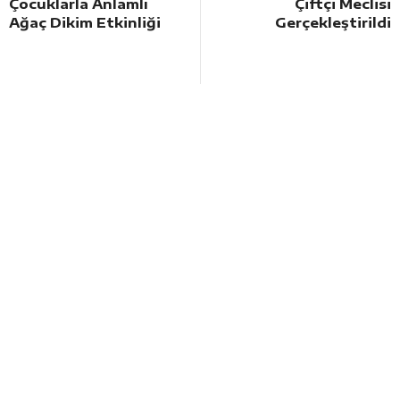
Çocuklarla Anlamlı
Çiftçi Meclisi
Ağaç Dikim Etkinliği
Gerçekleştirildi