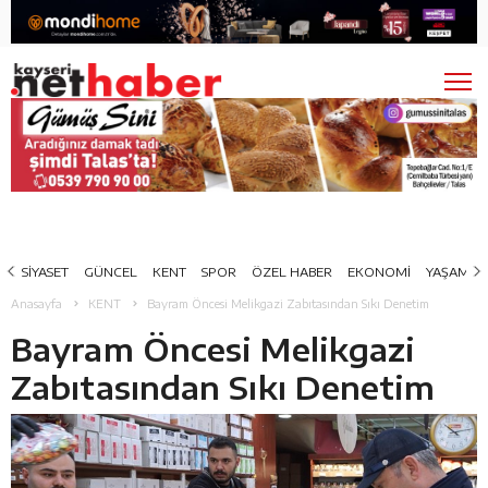
SİYASET
GÜNCEL
KENT
SPOR
ÖZEL HABER
EKONOMİ
YAŞAM
Anasayfa
KENT
Bayram Öncesi Melikgazi Zabıtasından Sıkı Denetim
Bayram Öncesi Melikgazi
Zabıtasından Sıkı Denetim