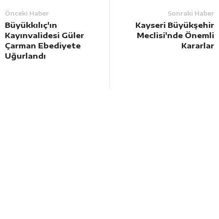
Önceki Haber
Sonraki Haber
Büyükkılıç'ın
Kayseri Büyükşehir
Kayınvalidesi Güler
Meclisi'nde Önemli
Çarman Ebediyete
Kararlar
Uğurlandı