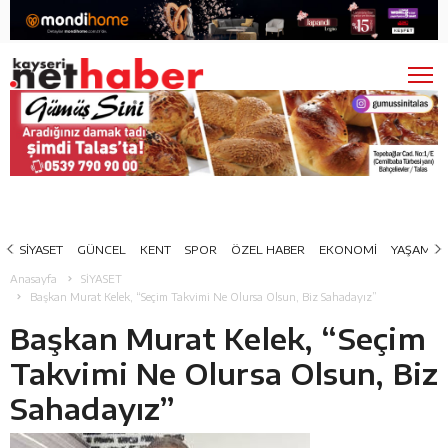
SİYASET
GÜNCEL
KENT
SPOR
ÖZEL HABER
EKONOMİ
YAŞAM
Anasayfa
SİYASET
Başkan Murat Kelek, “Seçim Takvimi Ne Olursa Olsun, Biz Sahadayız”
Başkan Murat Kelek, “Seçim
Takvimi Ne Olursa Olsun, Biz
Sahadayız”