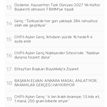
Özdemir, Kayseri'nin Türk Dünyası 2027 Yılı Kültür
Başkenti olmasını TBMM'ye taşıdı
Genç: “Türkiye’de her gün yaklaşık 284 ruhsatsız
silah ele geçiriliyor”
CHP’li Aşkın Genç: İktidarın yüzde 16 hedefi 4
ayda eridi
CHP’li Aşkın Genç Nakliyeciler Sitesi’nde: “Nakliye
durursa ticaret durur”
Elitaş'tan Başkan Büyükkılıç'a Ziyaret
BAŞKAN ELVAN: ANKARA MASAL ANLATIYOR,
RAKAMLAR GERÇEĞİ HAYKIRIYOR
CHP’li Aşkın Genç: “4 bin liralık ikramiye; 1,5 kilo et,
1 marul, 250 gram biberle eriyor”