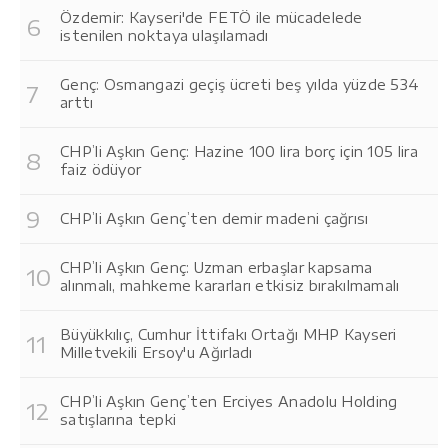
Özdemir: Kayseri'de FETÖ ile mücadelede
istenilen noktaya ulaşılamadı
Genç: Osmangazi geçiş ücreti beş yılda yüzde 534
arttı
CHP’li Aşkın Genç: Hazine 100 lira borç için 105 lira
faiz ödüyor
CHP’li Aşkın Genç’ten demir madeni çağrısı
CHP’li Aşkın Genç: Uzman erbaşlar kapsama
alınmalı, mahkeme kararları etkisiz bırakılmamalı
Büyükkılıç, Cumhur İttifakı Ortağı MHP Kayseri
Milletvekili Ersoy'u Ağırladı
CHP’li Aşkın Genç’ten Erciyes Anadolu Holding
satışlarına tepki