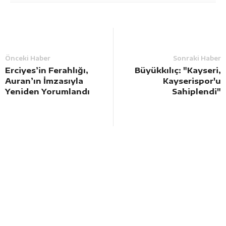
Önceki Haber
Sonraki Haber
Erciyes’in Ferahlığı,
Büyükkılıç: "Kayseri,
Auran’ın İmzasıyla
Kayserispor'u
Yeniden Yorumlandı
Sahiplendi"