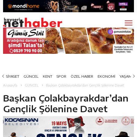
SİYASET
GÜNCEL
KENT
SPOR
ÖZEL HABER
EKONOMİ
YAŞAM
Anasayfa
GÜNCEL
Başkan Çolakbayrakdar’dan Gençlik Şölenine Davet
Başkan Çolakbayrakdar’dan
Gençlik Şölenine Davet