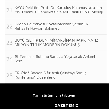
KAYÜ Rektörü Prof. Dr. Kurtuluş Karamustafa’dan
“15 Temmuz Demokrasi ve Millî Birlik Günü” Mesajı
İlklerin Belediyesi Kocasinan'dan Şehrin İlk
Ruhsatlı Hayvan Bakımevi
BÜYÜKŞEHİR’DEN, MİMARSİNAN PARKI’NA 12
MİLYON TL’LİK MODERN DOKUNUŞ
15 Temmuz Ruhunu Sanatla Yaşatacak Anlamlı
Sergi
ERÜ’de "Kayseri Sıfır Atık Çalıştayı Sonuç
Konferansı" Düzenlendi
Tam sürüm için tıklayın.
GAZETEMİZ