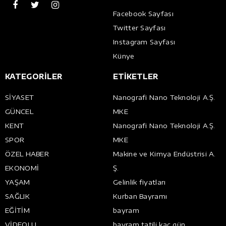
Facebook Sayfası
Twitter Sayfası
Instagram Sayfası
Künye
KATEGORİLER
ETİKETLER
SİYASET
Nanografi Nano Teknoloji A.Ş.
GÜNCEL
MKE
KENT
Nanografi Nano Teknoloji A.Ş.
SPOR
MKE
ÖZEL HABER
Makine ve Kimya Endüstrisi A.
EKONOMİ
Ş.
YAŞAM
Gelinlik fiyatları
SAĞLIK
Kurban Bayramı
EĞİTİM
bayram
VİDEOLU
bayram tatili kaç gün