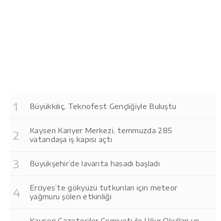
Büyükkılıç, Teknofest Gençliğiyle Buluştu
Kayseri Kariyer Merkezi, temmuzda 285
vatandaşa iş kapısı açtı
Büyükşehir’de lavanta hasadı başladı
Erciyes’te gökyüzü tutkunları için meteor
yağmuru şölen etkinliği
Kayseri Gazeteciler Cemiyeti ile Uğur Okulları ve