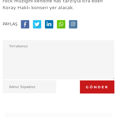
rock müziğini kendine has tarzıyla icra eden
Koray Haklı konseri yer alacak.
PAYLAŞ
GÖNDER