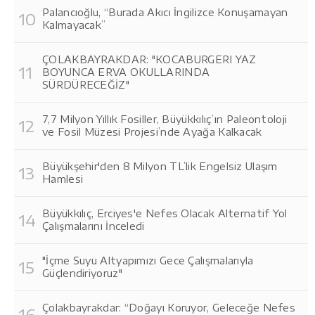
Palancıoğlu, “Burada Akıcı İngilizce Konuşamayan
Kalmayacak”
ÇOLAKBAYRAKDAR: "KOCABURGERI YAZ
BOYUNCA ERVA OKULLARINDA
SÜRDÜRECEĞİZ"
7,7 Milyon Yıllık Fosiller, Büyükkılıç’ın Paleontoloji
ve Fosil Müzesi Projesi’nde Ayağa Kalkacak
Büyükşehir'den 8 Milyon TL’lik Engelsiz Ulaşım
Hamlesi
Büyükkılıç, Erciyes'e Nefes Olacak Alternatif Yol
Çalışmalarını İnceledi
"İçme Suyu Altyapımızı Gece Çalışmalarıyla
Güçlendiriyoruz"
Çolakbayrakdar: “Doğayı Koruyor, Geleceğe Nefes