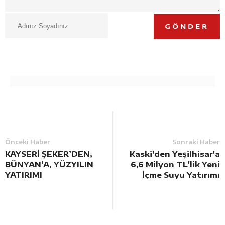
GÖNDER
Önceki Haber
Sonraki Haber
KAYSERİ ŞEKER’DEN,
Kaski'den Yeşilhisar'a
BÜNYAN’A, YÜZYILIN
6,6 Milyon TL'lik Yeni
YATIRIMI
İçme Suyu Yatırımı