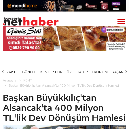
SİYASET
GÜNCEL
KENT
SPOR
ÖZEL HABER
EKONOMİ
YAŞAM
Anasayfa
KENT
Başkan Büyükkılıç'tan Alsancak'ta 400 Milyon TL'lik Dev Dönüşüm Hamlesi
Başkan Büyükkılıç'tan
Alsancak'ta 400 Milyon
TL'lik Dev Dönüşüm Hamlesi