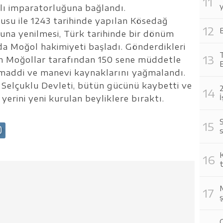
y
ı imparatorluğuna bağlandı.
su ile 1243 tarihinde yapılan Kösedağ
B
una yenilmesi, Türk tarihinde bir dönüm
da Moğol hakimiyeti başladı. Gönderdikleri
T
en Moğollar tarafından 150 sene müddetle
maddi ve manevi kaynaklarını yağmalandı.
Selçuklu Devleti, bütün gücünü kaybetti ve
İ
 yerini yeni kurulan beyliklere bıraktı.
S
s
K