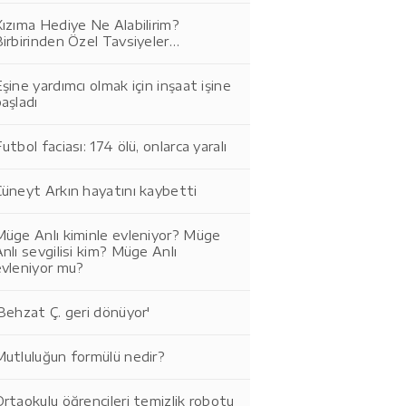
ızıma Hediye Ne Alabilirim?
irbirinden Özel Tavsiyeler…
şine yardımcı olmak için inşaat işine
aşladı
utbol faciası: 174 ölü, onlarca yaralı
üneyt Arkın hayatını kaybetti
Müge Anlı kiminle evleniyor? Müge
nlı sevgilisi kim? Müge Anlı
evleniyor mu?
Behzat Ç. geri dönüyor'
Mutluluğun formülü nedir?
rtaokulu öğrencileri temizlik robotu