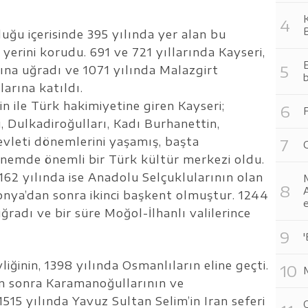
K
B
ğu içerisinde 395 yılında yer alan bu
yerini korudu. 691 ve 721 yıllarında Kayseri,
E
rına uğradı ve 1071 yılında Malazgirt
b
arına katıldı.
 ile Türk hakimiyetine giren Kayseri;
F
i, Dulkadiroğulları, Kadı Burhanettin,
vleti dönemlerini yaşamış, başta
C
nemde önemli bir Türk kültür merkezi oldu.
1162 yılında ise Anadolu Selçuklularının olan
A
onya’dan sonra ikinci başkent olmuştur. 1244
uğradı ve bir süre Moğol-İlhanlı valilerince
'
iğinin, 1398 yılında Osmanlıların eline geçti.
n sonra Karamanoğullarının ve
1515 yılında Yavuz Sultan Selim’in Iran seferi
O