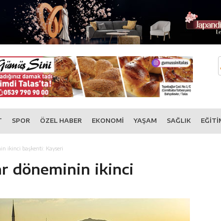
T
SPOR
ÖZEL HABER
EKONOMİ
YAŞAM
SAĞLIK
EĞİTİ
n ikinci başkenti: Kayseri
r döneminin ikinci