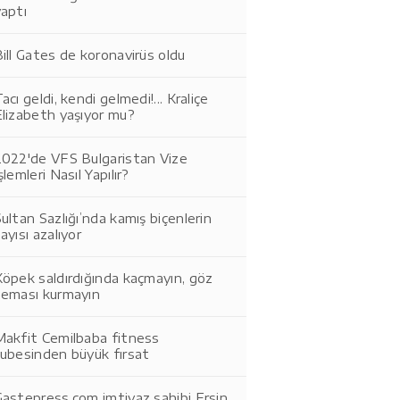
aptı
ill Gates de koronavirüs oldu
acı geldi, kendi gelmedi!... Kraliçe
Elizabeth yaşıyor mu?
2022'de VFS Bulgaristan Vize
şlemleri Nasıl Yapılır?
ultan Sazlığı’nda kamış biçenlerin
ayısı azalıyor
öpek saldırdığında kaçmayın, göz
teması kurmayın
Makfit Cemilbaba fitness
şubesinden büyük fırsat
Gastepress.com imtiyaz sahibi Ersin