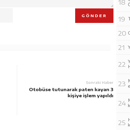
GÖNDER
T
O
Y
Y
H
M
Sonraki Haber
e
Otobüse tutunarak paten kayan 3
kişiye işlem yapıldı
M
k
H