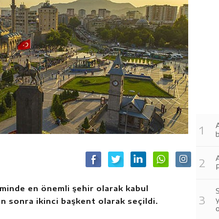
A
b
minde en önemli şehir olarak kabul
S
y
n sonra ikinci başkent olarak seçildi.
o