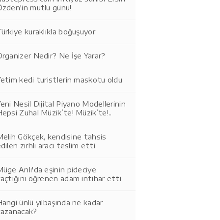
Özden'in mutlu günü!
ürkiye kuraklıkla boğuşuyor
rganizer Nedir? Ne İşe Yarar?
etim kedi turistlerin maskotu oldu
eni Nesil Dijital Piyano Modellerinin
epsi Zuhal Müzik’te! Müzik’te!..
elih Gökçek, kendisine tahsis
dilen zırhlı aracı teslim etti
üge Anlı'da eşinin pideciye
açtığını öğrenen adam intihar etti
angi ünlü yılbaşında ne kadar
kazanacak?