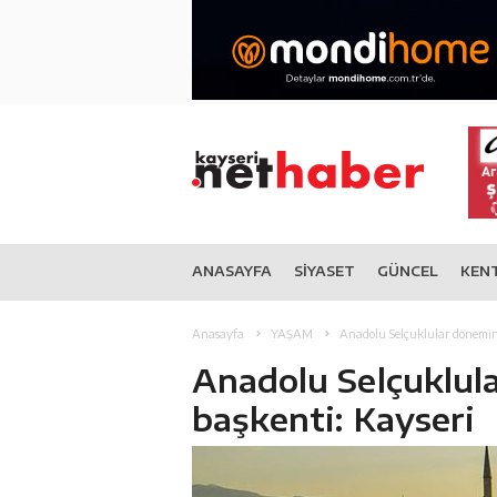
ANASAYFA
SİYASET
GÜNCEL
KEN
Anasayfa
YAŞAM
Anadolu Selçuklular dönemini
Anadolu Selçuklula
başkenti: Kayseri