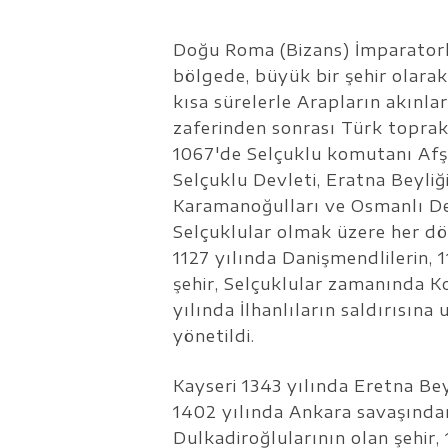
Doğu Roma (Bizans) İmparatorlu
bölgede, büyük bir şehir olarak 
kısa sürelerle Arapların akınla
zaferinden sonrası Türk toprakl
1067'de Selçuklu komutanı Afşin
Selçuklu Devleti, Eratna Beyliğ
Karamanoğulları ve Osmanlı De
Selçuklular olmak üzere her dö
1127 yılında Danişmendlilerin, 
şehir, Selçuklular zamanında K
yılında İlhanlıların saldırısına 
yönetildi.
Kayseri 1343 yılında Eretna Beyl
1402 yılında Ankara savaşında
Dulkadiroğlularının olan şehir, 