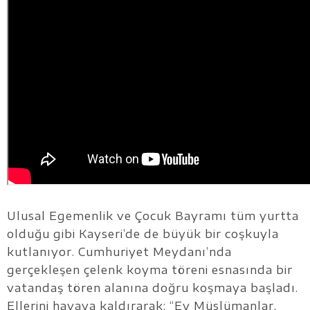
Ulusal Egemenlik ve Çocuk Bayramı tüm yurtta
olduğu gibi Kayseri’de de büyük bir coşkuyla
kutlanıyor. Cumhuriyet Meydanı’nda
gerçekleşen çelenk koyma töreni esnasında bir
vatandaş tören alanına doğru koşmaya başladı.
Ellerini havaya kaldırarak: “Ey Müslümanlar,