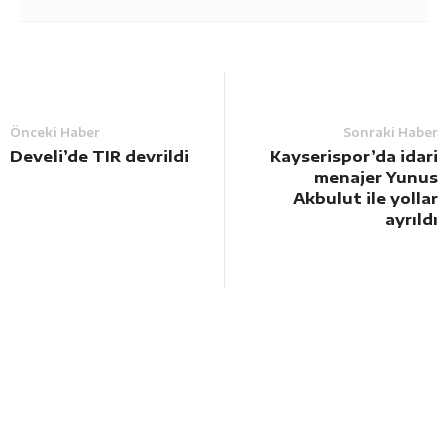
Önceki Haber
Sonraki Haber
Develi’de TIR devrildi
Kayserispor’da idari
menajer Yunus
Akbulut ile yollar
ayrıldı