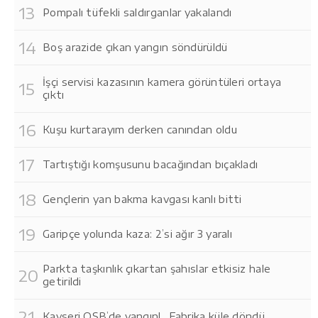
Pompalı tüfekli saldırganlar yakalandı
Boş arazide çıkan yangın söndürüldü
İşçi servisi kazasının kamera görüntüleri ortaya
çıktı
Kuşu kurtarayım derken canından oldu
Tartıştığı komşusunu bacağından bıçakladı
Gençlerin yan bakma kavgası kanlı bitti
Garipçe yolunda kaza: 2’si ağır 3 yaralı
Parkta taşkınlık çıkartan şahıslar etkisiz hale
getirildi
Kayseri OSB’de yangın!.. Fabrika küle döndü