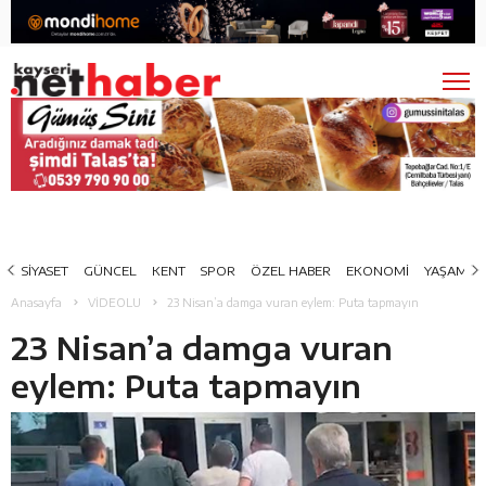
SİYASET
GÜNCEL
KENT
SPOR
ÖZEL HABER
EKONOMİ
YAŞAM
Anasayfa
VİDEOLU
23 Nisan’a damga vuran eylem: Puta tapmayın
23 Nisan’a damga vuran
eylem: Puta tapmayın