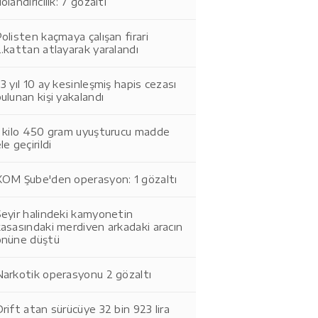
olandırıcılık: 7 gözaltı
olisten kaçmaya çalışan firari
.kattan atlayarak yaralandı
3 yıl 10 ay kesinleşmiş hapis cezası
ulunan kişi yakalandı
1 kilo 450 gram uyuşturucu madde
le geçirildi
KOM Şube'den operasyon: 1 gözaltı
eyir halindeki kamyonetin
asasındaki merdiven arkadaki aracın
önüne düştü
Narkotik operasyonu 2 gözaltı
rift atan sürücüye 32 bin 923 lira