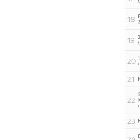
d
P
2
3
b
e
S
k
D