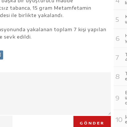
an başka bir uyuşturucu madde
l
satsız tabanca, 15 gram Metamfetamin
si ile birlikte yakalandı.
u
syonunda yakalanan toplam 7 kişi yapılan
H
 sevk edildi.
y
T
4
T
e
E
o
e
GÖNDER