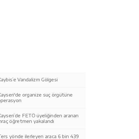
aybis’e Vandalizm Gölgesi
Kayseri'de organize suç örgütüne
operasyon
Kayseri’de FETÖ üyeliğinden aranan
ihraç öğretmen yakalandı
ers yönde ilerleyen araca 6 bin 439