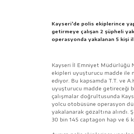
Kayseri’de polis ekiplerince y
getirmeye çalışan 2 şüpheli yak
operasyonda yakalanan 5 kişi ile
Kayseri İl Emniyet Müdürlüğü 
ekipleri uyuşturucu madde ile
ediyor. Bu kapsamda T.T. ve A.H
uyuşturucu madde getireceği bil
çalışmalar doğrultusunda Kayse
yolcu otobüsüne operasyon düz
yakalanarak gözaltına alındı. Ş
30 bin 145 captagon hap ve 6 kil