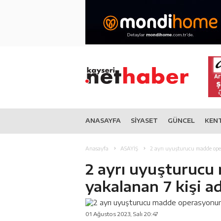
ANASAYFA
SİYASET
GÜNCEL
KEN
Anasayfa
ASAYİŞ
2 ayrı uyuşturucu madde oper
2 ayrı uyuşturuc
yakalanan 7 kişi ad
01 Ağustos 2023, Salı 20:47