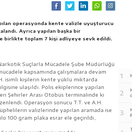
apılan operasyonda kente valizle uyuşturucu
alandı. Ayrıca yapılan başka bir
 birlikte toplam 7 kişi adliyeye sevk edildi.
Narkotik Suçlarla Mücadele Şube Müdürlüğü
 mücadele kapsamında çalışmalara devam
K
. isimli kişilerin kente yüklü miktarda
gisine ulaşıldı. Polis ekiplerince yapılan
ri Şehirler Arası Otobüs terminalinde ki
enlendi. Operasyon sonucu T.T. ve A.H.
üphelilerin valizlerinde yapılan aramada ise
o 100 gram plaka esrar ele geçirildi.,
T