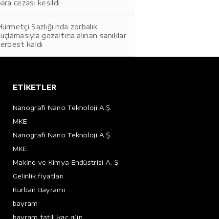
ara cezası kesildi
ürmetçi Sazlığı’nda zorbalık
uçlamasıyla gözaltına alınan sanıklar
erbest kaldı
ETİKETLER
Nanografi Nano Teknoloji A.Ş.
MKE
Nanografi Nano Teknoloji A.Ş.
MKE
Makine ve Kimya Endüstrisi A. Ş.
Gelinlik fiyatları
Kurban Bayramı
bayram
bayram tatili kaç gün