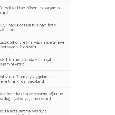
3'üncü kattan düşen kız yaşamını
itirdi
0 yıl hapis cezası bulunan firari
akalandı
açak alkol üretimi yapan işletmeye
perasyon: 2 gözaltı
ük treninin altında kalan şahıs
aşamını yitirdi
Polisten ‘Tramvay Uygulaması’
enetimi: 4 kişi yakalandı
Düğünde kazara amcasının oğlunun
urduğu şahıs yaşamını yitirdi
Ucuza arsa satma vaadiyle