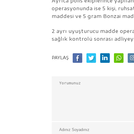
Ayrıca polis ekiplerince yapıl
operasyonunda ise 5 kişi, ruh
maddesi ve 5 gram Bonzai madde
2 ayrı uyuşturucu madde opera
sağlık kontrolü sonrası adliyeye
PAYLAŞ