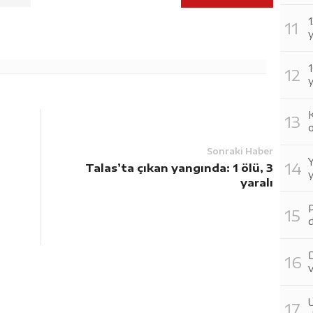
1
y
1
y
K
o
Sonraki Haber
Y
Talas’ta çıkan yangında: 1 ölü, 3
y
yaralı
d
v