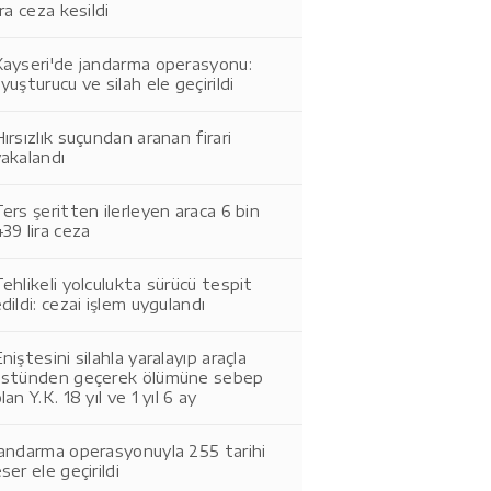
ira ceza kesildi
Kayseri'de jandarma operasyonu:
yuşturucu ve silah ele geçirildi
ırsızlık suçundan aranan firari
akalandı
ers şeritten ilerleyen araca 6 bin
39 lira ceza
ehlikeli yolculukta sürücü tespit
dildi: cezai işlem uygulandı
niştesini silahla yaralayıp araçla
üstünden geçerek ölümüne sebep
lan Y.K. 18 yıl ve 1 yıl 6 ay
Jandarma operasyonuyla 255 tarihi
ser ele geçirildi