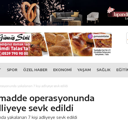
T
SPOR
ÖZEL HABER
EKONOMİ
YAŞAM
SAĞLIK
EĞİTİ
asyonunda yakalanan 7 kişi adliyeye sevk edildi
u madde operasyonunda
liyeye sevk edildi