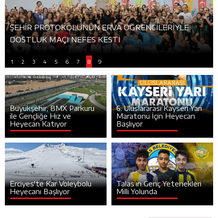
ŞEHİR PROTOKOLÜNÜN ERVA ÖĞRENCİLERİYLE
DOSTLUK MAÇI NEFES KESTİ
1
2
3
4
5
6
7
8
9
Büyükşehir, BMX Parkuru
6. Uluslararası Kayseri Yarı
ile Gençliğe Hız ve
Maratonu İçin Heyecan
Heyecan Katıyor
Başlıyor
Erciyes'te Kar Voleybolu
Talas’ın Genç Yetenekleri
Heyecanı Başlıyor
Milli Yolunda