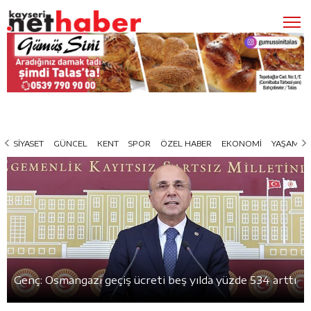
SİYASET
GÜNCEL
KENT
SPOR
ÖZEL HABER
EKONOMİ
YAŞAM
Genç: Osmangazi geçiş ücreti beş yılda yüzde 534 arttı