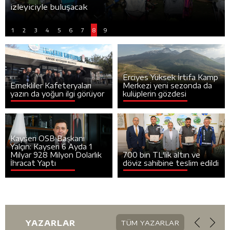
izleyiciyle buluşacak
1
2
3
4
5
6
7
8
9
Erciyes Yüksek İrtifa Kamp
Emekliler Kafeteryaları
Merkezi yeni sezonda da
yazın da yoğun ilgi görüyor
kulüplerin gözdesi
Kayseri OSB Başkanı
Yalçın: Kayseri 6 Ayda 1
Milyar 928 Milyon Dolarlık
700 bin TL'lik altın ve
İhracat Yaptı
döviz sahibine teslim edildi
YAZARLAR
TÜM YAZARLAR