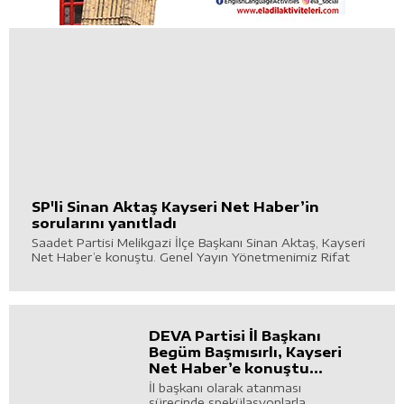
SP'li Sinan Aktaş Kayseri Net Haber’in
sorularını yanıtladı
Saadet Partisi Melikgazi İlçe Başkanı Sinan Aktaş, Kayseri
Net Haber’e konuştu. Genel Yayın Yönetmenimiz Rifat
Kural’ın sorularını içtenlikle cevaplayan Başkan Aktaş,
siyasete girişinden, Kayseri’nin genel durumuna, yaşanan
ekonomik zorluklara ve çözüm yollarına, Kayseri’deki
belediyecilik anlayışından, pandemi koşullarına kadar
birçok konuda görüşlerini açıkladı.
DEVA Partisi İl Başkanı
Begüm Başmısırlı, Kayseri
Net Haber’e konuştu…
İl başkanı olarak atanması
sürecinde spekülasyonlarla