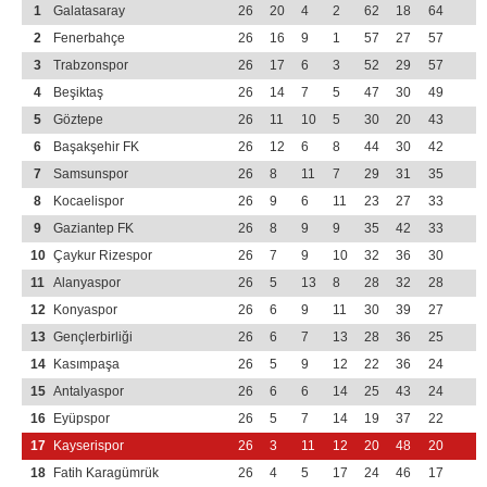
1
Galatasaray
26
20
4
2
62
18
64
2
Fenerbahçe
26
16
9
1
57
27
57
3
Trabzonspor
26
17
6
3
52
29
57
4
Beşiktaş
26
14
7
5
47
30
49
5
Göztepe
26
11
10
5
30
20
43
6
Başakşehir FK
26
12
6
8
44
30
42
7
Samsunspor
26
8
11
7
29
31
35
8
Kocaelispor
26
9
6
11
23
27
33
9
Gaziantep FK
26
8
9
9
35
42
33
10
Çaykur Rizespor
26
7
9
10
32
36
30
11
Alanyaspor
26
5
13
8
28
32
28
12
Konyaspor
26
6
9
11
30
39
27
13
Gençlerbirliği
26
6
7
13
28
36
25
14
Kasımpaşa
26
5
9
12
22
36
24
15
Antalyaspor
26
6
6
14
25
43
24
16
Eyüpspor
26
5
7
14
19
37
22
17
Kayserispor
26
3
11
12
20
48
20
18
Fatih Karagümrük
26
4
5
17
24
46
17