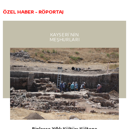
ÖZEL HABER - RÖPORTAJ
KAYSERİ’NİN
MEŞHURLARI
Binlerce Yıllık Kültür: Kültepe