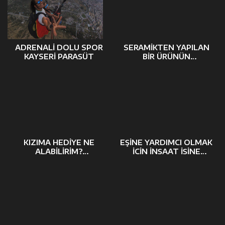
ADRENALİ DOLU SPOR
SERAMIKTEN YAPILAN
KAYSERİ PARAŞÜT
BIR ÜRÜNÜN
YOLCULUĞU; SERAMIK
ÜRÜNLER NASIL
ORTAYA ÇIKAR?
KIZIMA HEDIYE NE
EŞINE YARDIMCI OLMAK
ALABILIRIM?
IÇIN INŞAAT IŞINE
BIRBIRINDEN ÖZEL
BAŞLADI
TAVSIYELER…