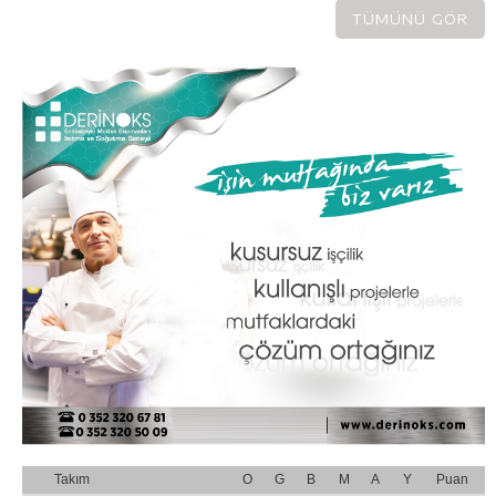
TÜMÜNÜ GÖR
Takım
O
G
B
M
A
Y
Puan