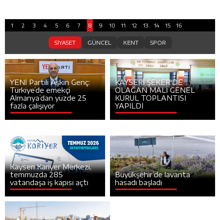
1
2
3
4
5
6
7
8
9
10
11
12
13
14
15
16
SİYASET
GÜNCEL
KENT
SPOR
YENİ Partili Aşkın Genç:
KAYSERİ ŞEKER'DE
Türkiye’de emekçi
OLAĞAN MALİ GENEL
Almanya’dan yüzde 25
KURUL TOPLANTISI
fazla çalışıyor
YAPILDI
Kayseri Kariyer Merkezi,
temmuzda 285
Büyükşehir’de lavanta
vatandaşa iş kapısı açtı
hasadı başladı