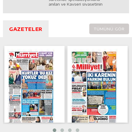
anılan ve Kayseri siyasetinin
Tansu Çiller’i olmaya namzet
DEVA Partisi Kayseri İl Başkanı
Begüm Başmısırlı, siyasete ilişkin
görüşlerini ortaya koydu.
Başmısırlı, ekonomik koşullar,
GAZETELER
TÜMÜNÜ GÖR
pandemide yaşanan zorluklar,
Kayseri’deki belediyecilik ve
Kayseri’nin bulunduğu noktaya
ilişkin görüşlerini, Genel Yayın
Yönetmenimiz Rifat Kural’a
anlattı.