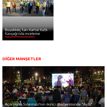
Büyükkılıç’tan Kartal Katlı
Kavşağı’nda inceleme
DİĞER MANŞETLER
Açık Hava Sineması'nın ikinci gösteriminde "Ayla"